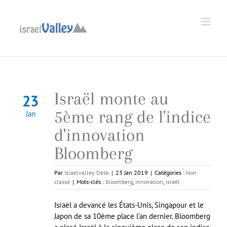
Passer
au
Ouvrir la barre d’outils
contenu
Israël monte au
23
5ème rang de l'indice
Jan
d'innovation
Bloomberg
Par
Israelvalley Desk
|
23 Jan 2019
|
Catégories :
Non
classé
|
Mots-clés :
bloomberg
,
innovation
,
israël
Israël a devancé les États-Unis, Singapour et le
Japon de sa 10ème place l'an dernier. Bloomberg