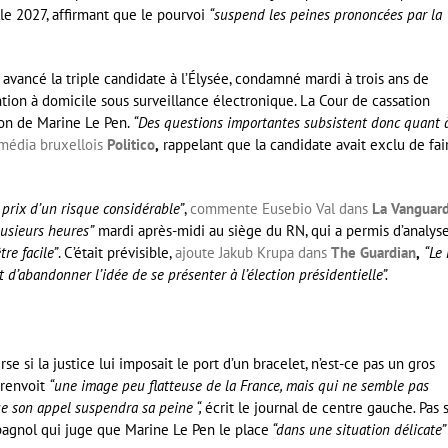
lle 2027, affirmant que le pourvoi
“suspend les peines prononcées par la
 avancé la triple candidate à l’Élysée, condamné mardi à trois ans de
tion à domicile sous surveillance électronique. La Cour de cassation
on de Marine Le Pen.
“Des questions importantes subsistent donc quant à
média bruxellois
Politico
,
rappelant que la candidate avait exclu de fai
 prix d’un risque considérable”
,
commente Eusebio Val dans
La Vanguard
lusieurs heures”
mardi après-midi au siège du RN, qui a permis d’analys
re facile”
. C’était prévisible,
ajoute Jakub Krupa dans
The Guardian
,
“Le
 d’abandonner l’idée de se présenter à l’élection présidentielle”.
se si la justice lui imposait le port d’un bracelet, n’est-ce pas un gros
renvoit
“une image peu flatteuse de la France, mais qui ne semble pas
e son appel suspendra sa peine “,
écrit le journal de centre gauche
.
Pas 
spagnol qui juge que Marine Le Pen le place
“dans une situation délicate” 