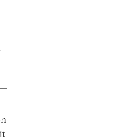
.
on
it