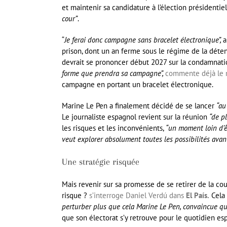
et maintenir sa candidature à l’élection présidentie
cour”
.
“
Je ferai donc campagne sans bracelet électronique”,
a
prison, dont un an ferme sous le régime de la déten
devrait se prononcer début 2027 sur la condamnati
forme que prendra sa campagne”,
commente déjà le 
campagne en portant un bracelet électronique.
Marine Le Pen a finalement décidé de se lancer
“au
Le journaliste espagnol revient sur la réunion
“de p
les risques et les inconvénients,
“un moment loin d’êt
veut explorer absolument toutes les possibilités avant
Une stratégie risquée
Mais revenir sur sa promesse de se retirer de la cour
risque ?
s’interroge Daniel Verdú dans
El País.
Cela 
perturber plus que cela Marine Le Pen, convaincue qu
que son électorat s’y retrouve pour le quotidien e