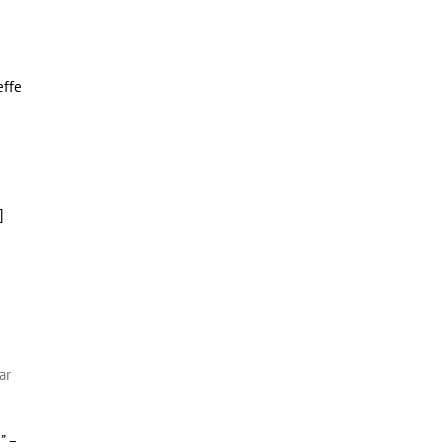
effe
]
ar
” –