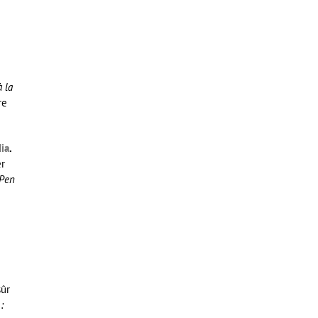
 la
re
ia
.
er
 Pen
sûr
: