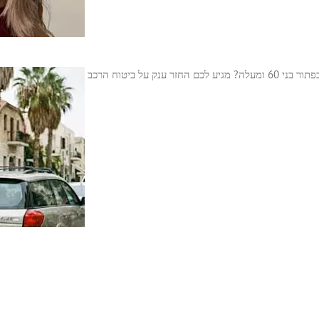
פתור
er