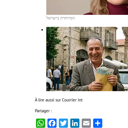
המיותרת בישראל
À lire aussi sur Courrier int
Partager :
WhatsApp
Facebook
Twitter
LinkedIn
Email
Partag