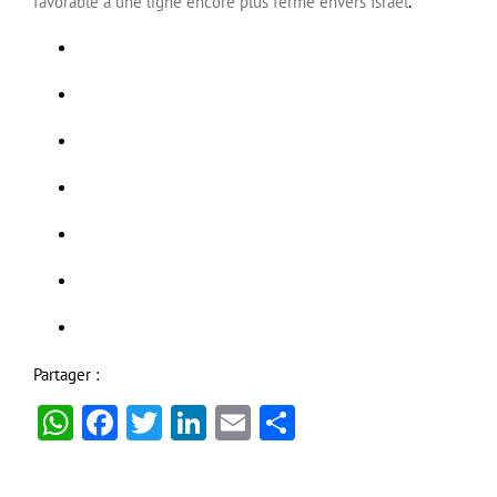
favorable à une ligne encore plus ferme envers Israël
.
Partager :
WhatsApp
Facebook
Twitter
LinkedIn
Email
Partager