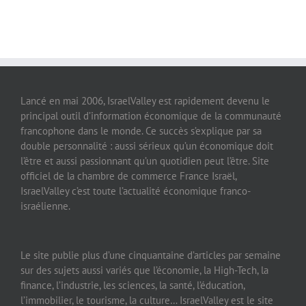
Lancé en mai 2006, IsraelValley est rapidement devenu le
principal outil d’information économique de la communauté
francophone dans le monde. Ce succès s’explique par sa
double personnalité : aussi sérieux qu’un économique doit
l’être et aussi passionnant qu’un quotidien peut l’être. Site
officiel de la chambre de commerce France Israël,
IsraelValley c’est toute l’actualité économique franco-
israélienne.
Le site publie plus d’une cinquantaine d’articles par semaine
sur des sujets aussi variés que l’économie, la High-Tech, la
finance, l’industrie, les sciences, la santé, l’éducation,
l’immobilier, le tourisme, la culture… IsraelValley est le site