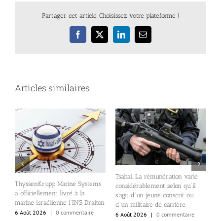
Partager cet article, Choisissez votre plateforme !
Facebook
X
LinkedIn
Email
Articles similaires
nt
l
Tsahal. La rémunération varie
r
ThyssenKrupp Marine Systems
considérablement selon qu’il
e
a officiellement livré à la
s’agit d’un jeune conscrit ou
s
marine israélienne l’INS Drakon
d’un militaire de carrière.
i
6 Août 2026
|
0 commentaire
6 Août 2026
|
0 commentaire
6