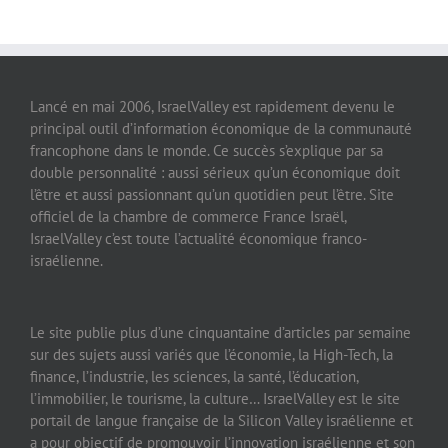
Lancé en mai 2006, IsraelValley est rapidement devenu le
principal outil d’information économique de la communauté
francophone dans le monde. Ce succès s’explique par sa
double personnalité : aussi sérieux qu’un économique doit
l’être et aussi passionnant qu’un quotidien peut l’être. Site
officiel de la chambre de commerce France Israël,
IsraelValley c’est toute l’actualité économique franco-
israélienne.
Le site publie plus d’une cinquantaine d’articles par semaine
sur des sujets aussi variés que l’économie, la High-Tech, la
finance, l’industrie, les sciences, la santé, l’éducation,
l’immobilier, le tourisme, la culture… IsraelValley est le site
portail de langue française de la Silicon Valley israélienne et
a pour objectif de promouvoir l’innovation israélienne et son