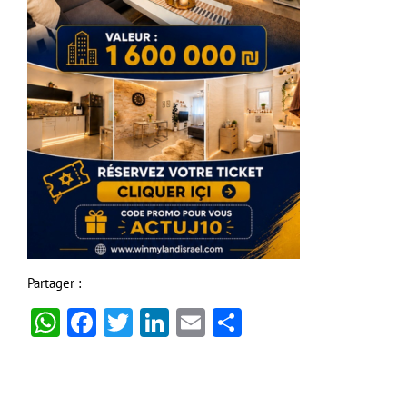
Partager :
WhatsApp
Facebook
Twitter
LinkedIn
Email
Partager