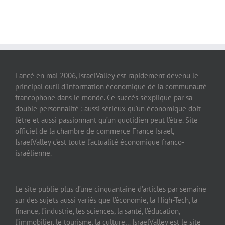
Lancé en mai 2006, IsraelValley est rapidement devenu le
principal outil d’information économique de la communauté
francophone dans le monde. Ce succès s’explique par sa
double personnalité : aussi sérieux qu’un économique doit
l’être et aussi passionnant qu’un quotidien peut l’être. Site
officiel de la chambre de commerce France Israël,
IsraelValley c’est toute l’actualité économique franco-
israélienne.
Le site publie plus d’une cinquantaine d’articles par semaine
sur des sujets aussi variés que l’économie, la High-Tech, la
finance, l’industrie, les sciences, la santé, l’éducation,
l’immobilier, le tourisme, la culture… IsraelValley est le site