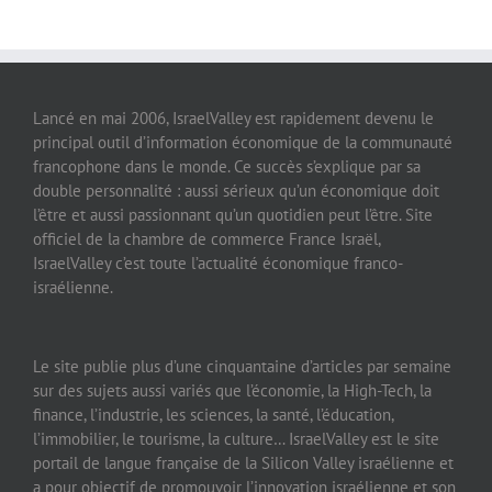
Lancé en mai 2006, IsraelValley est rapidement devenu le
principal outil d’information économique de la communauté
francophone dans le monde. Ce succès s’explique par sa
double personnalité : aussi sérieux qu’un économique doit
l’être et aussi passionnant qu’un quotidien peut l’être. Site
officiel de la chambre de commerce France Israël,
IsraelValley c’est toute l’actualité économique franco-
israélienne.
Le site publie plus d’une cinquantaine d’articles par semaine
sur des sujets aussi variés que l’économie, la High-Tech, la
finance, l’industrie, les sciences, la santé, l’éducation,
l’immobilier, le tourisme, la culture… IsraelValley est le site
portail de langue française de la Silicon Valley israélienne et
a pour objectif de promouvoir l’innovation israélienne et son