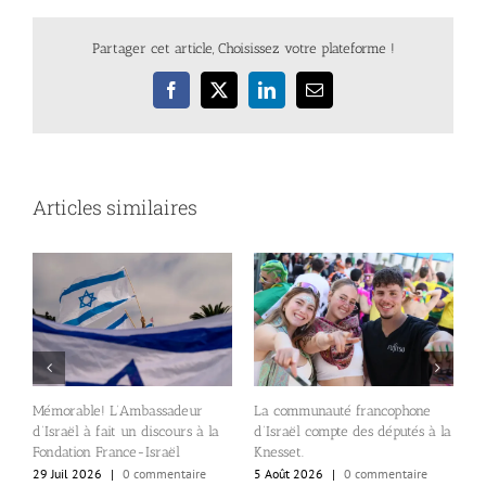
Partager cet article, Choisissez votre plateforme !
Facebook
X
LinkedIn
Email
Articles similaires
A
Mémorable! L’Ambassadeur
La communauté francophone
c
d’Israël à fait un discours à la
d’Israël compte des députés à la
e
s
Fondation France-Israël
Knesset.
l
29 Juil 2026
|
0 commentaire
5 Août 2026
|
0 commentaire
al