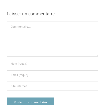
4
Laisser un commentaire
Commentaire