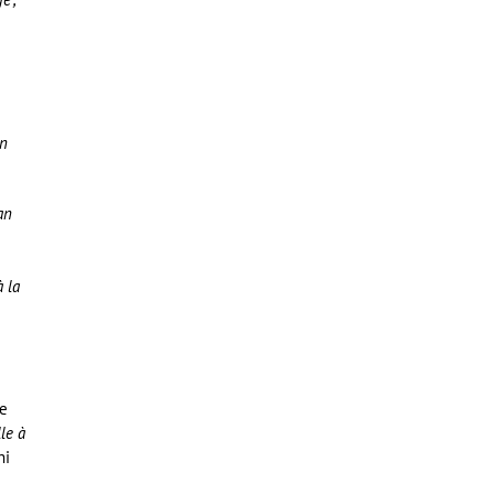
un
ran
 la
de
le à
ni