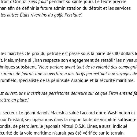
étroit d’Ormuz
“sans frais”
pendant soixante jours. Le texte précise
n afin de définir la future administration du détroit et les services
les autres États riverains du golfe Persique”.
 les marchés : le prix du pétrole est passé sous la barre des 80 dollars l
lit. Mais, même si l’Iran respecte son engagement de rétablir les niveau
chniques subsistent.
“Nous parlons avant tout de la volonté des compagni
 assureurs de fournir une couverture à des tarifs permettant aux voyages de
umfield, spécialiste de la péninsule Arabique et la sécurité maritime.
est ouvert, une incertitude persistante demeure sur ce que l’Iran entend fa
ettre en place.”
u secteur. Le géant danois Maersk a salué l’accord entre Washington et
our l’instant, ses opérations dans la région faute de visibilité suffisante
ndial de pétroliers, le japonais Mitsui O.S.K. Lines, a aussi indiqué
urité de la voie maritime n’aurait pas été vérifiée sur le terrain.