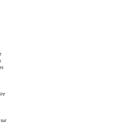
e
x
es
ire
 sur