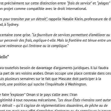
est précisément sur cette distinction entre
“frais de service”
et
“péages”
son projet comme compatible avec le droit international.
s pour transiter par un détroit”,
rappelle Natalie Klein, professeure de d
ud, à Sydney.
 certaine zone grise.
“La fourniture de services permettant d’améliorer ou
ur percevoir des frais, explique-t-elle. Mais la frontière est ténue entre un
 une redevance qui l’entrave ou la complique.”
elle”
ura toutefois besoin de davantage d’arguments juridiques. Il lui faudra
la part de ses voisins arabes. Oman occupe une place centrale dans ces
uis plusieurs semaines sur le fait que Mascate doit participer à la
roit, une position qui suscite l’inquiétude à Washington.
ire “exploser” Oman si le pays s’allie avec l’Iran
 légitimité à tout nouveau mécanisme.
“Les deux États riverains sont autor
le détroit – qu’il s’agisse de réglementations douanières, de pêche ou de
ent pas avoir pour effet d’empêcher, d’entraver ou de compliquer le passag