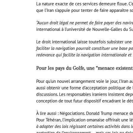
La nature exacte de ces services demeure floue. C’
que l’Iran s’appuie pour tenter de faire apparaître 
“Aucun droit légal ne permet de faire payer des navire
international à l’université de Nouvelle-Galles du S
Le droit international laisse toutefois subsister une
faciliter la navigation pourrait constituer une base po
redevance qui facilite la navigation internationale et
Pour les pays du Golfe, une “menace existenti
Pour qu’un nouvel arrangement voie le jour, l’Iran a
aussi obtenir une forme d’acceptation politique de 
discussions. Les responsables iraniens insistent dep
conception de tout futur dispositif encadrant le dét
À lire aussi :
Négociations.
Donald Trump menace de fa
Pour Téhéran, l’implication omanaise offrirait une
à adopter des lois régissant certaines activités dans 
protection de l’environnement –, mais ces lois ne doiv