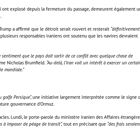
qui ont explosé depuis la fermeture du passage, demeurent également u
.
rump a affirmé que le détroit serait rouvert et resterait
“définitivement
 plusieurs responsables iraniens ont soutenu que les navires devraient
le sentiment que le pays doit sortir de ce conflit avec quelque chose de
me Nicholas Brumfield.
“Au-delà, l’Iran voit un intérêt à exercer un certai
ie mondiale.”
u golfe Persique”,
une initiative largement interprétée comme le signe 
future gouvernance d’Ormuz.
cles. Lundi, le porte-parole du ministère iranien des Affaires étrangère
s à imposer de péage de transit”,
tout en précisant que
“des frais seraien