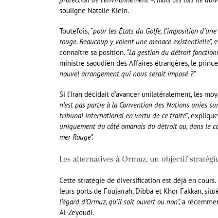
souligne Natalie Klein.
Toutefois,
“pour les États du Golfe, l’imposition d’un
rouge. Beaucoup y voient une menace existentielle”,
e
connaître sa position.
“La gestion du détroit fonctionn
ministre saoudien des Affaires étrangères, le princ
nouvel arrangement qui nous serait imposé ?”
Si l’Iran décidait d’avancer unilatéralement, les mo
n’est pas partie à la Convention des Nations unies sur
tribunal international en vertu de ce traité”
, explique
uniquement du côté omanais du détroit ou, dans le cas
mer Rouge”.
Les alternatives à Ormuz, un objectif stratégi
Cette stratégie de diversification est déjà en cour
leurs ports de Foujaïrah, Dibba et Khor Fakkan, situé
l’égard d’Ormuz, qu’il soit ouvert ou non”,
a récemmen
Al-Zeyoudi.