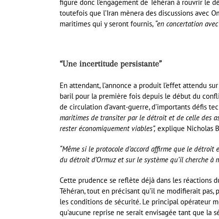
figure donc l’engagement de Téhéran à rouvrir le d
toutefois que l’Iran mènera des discussions avec Oma
maritimes qui y seront fournis,
“en concertation avec 
“Une incertitude persistante”
En attendant, l’annonce a produit l’effet attendu sur
baril pour la première fois depuis le début du conf
de circulation d’avant-guerre, d’importants défis te
maritimes de transiter par le détroit et de celle des
rester économiquement viables”,
explique Nicholas Br
“Même si le protocole d’accord affirme que le détroit 
du détroit d’Ormuz et sur le système qu’il cherche à m
Cette prudence se reflète déjà dans les réactions d
Téhéran, tout en précisant qu’il ne modifierait pas, p
les conditions de sécurité. Le principal opérateur mo
qu’aucune reprise ne serait envisagée tant que la séc