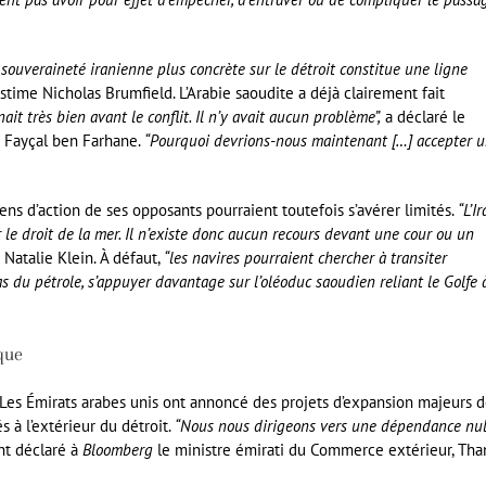
e souveraineté iranienne plus concrète sur le détroit constitue une ligne
stime Nicholas Brumfield. L’Arabie saoudite a déjà clairement fait
ait très bien avant le conflit. Il n’y avait aucun problème”,
a déclaré le
e Fayçal ben Farhane.
“Pourquoi devrions-nous maintenant […] accepter 
yens d’action de ses opposants pourraient toutefois s’avérer limités.
“L’I
 le droit de la mer. Il n’existe donc aucun recours devant une cour ou un
 Natalie Klein. À défaut,
“les navires pourraient chercher à transiter
 du pétrole, s’appuyer davantage sur l’oléoduc saoudien reliant le Golfe à
que
s. Les Émirats arabes unis ont annoncé des projets d’expansion majeurs 
s à l’extérieur du détroit.
“Nous nous dirigeons vers une dépendance nul
t déclaré à
Bloomberg
le ministre émirati du Commerce extérieur, Tha