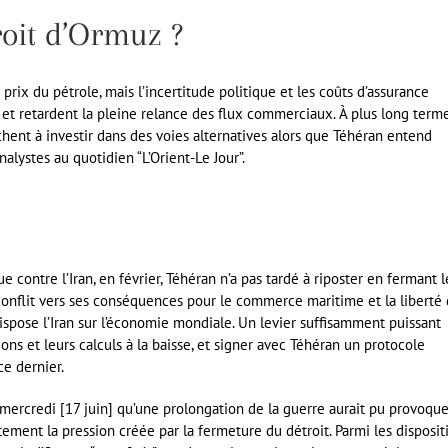
roit d’Ormuz ?
prix du pétrole, mais l’incertitude politique et les coûts d’assurance
et retardent la pleine relance des flux commerciaux. À plus long terme
hent à investir dans des voies alternatives alors que Téhéran entend
alystes au quotidien “L’Orient-Le Jour”.
ue contre l’Iran, en février, Téhéran n’a pas tardé à riposter en fermant l
 conflit vers ses conséquences pour le commerce maritime et la liberté
 dispose l’Iran sur l’économie mondiale. Un levier suffisamment puissant
ions et leurs calculs à la baisse, et signer avec Téhéran un protocole
ce dernier.
 mercredi [17 juin] qu’une prolongation de la guerre aurait pu provoque
ement la pression créée par la fermeture du détroit. Parmi les disposit