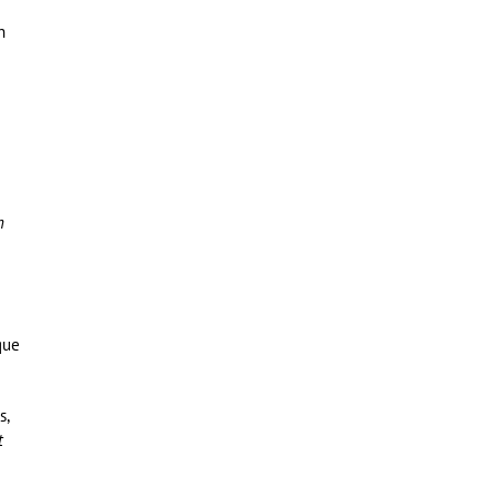
n
n
que
s,
t