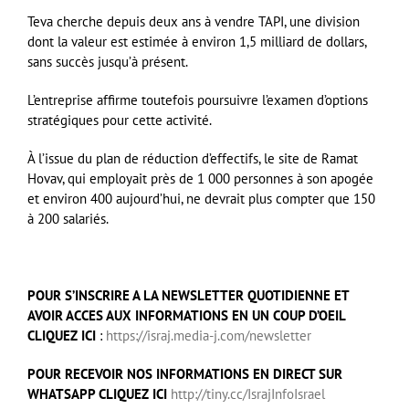
Teva cherche depuis deux ans à vendre TAPI, une division
dont la valeur est estimée à environ 1,5 milliard de dollars,
sans succès jusqu’à présent.
L’entreprise affirme toutefois poursuivre l’examen d’options
stratégiques pour cette activité.
À l’issue du plan de réduction d’effectifs, le site de Ramat
Hovav, qui employait près de 1 000 personnes à son apogée
et environ 400 aujourd’hui, ne devrait plus compter que 150
à 200 salariés.
POUR S’INSCRIRE A LA NEWSLETTER QUOTIDIENNE ET
AVOIR ACCES AUX INFORMATIONS EN UN COUP D’OEIL
CLIQUEZ ICI
:
https://israj.media-j.com/newsletter
POUR RECEVOIR NOS INFORMATIONS EN DIRECT SUR
WHATSAPP CLIQUEZ ICI
http://tiny.cc/IsrajInfoIsrael