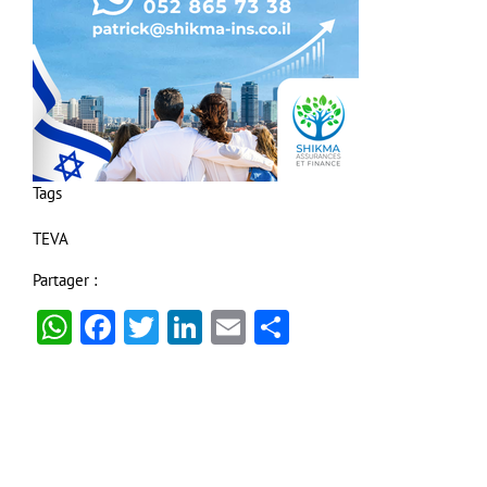
Tags
TEVA
Partager :
WhatsApp
Facebook
Twitter
LinkedIn
Email
Partager