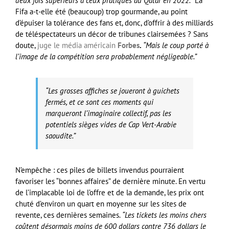
deux fois supérieurs à ceux pratiqués au Qatar en 2022.”
La
Fifa a-t-elle été (beaucoup) trop gourmande, au point
d’épuiser la tolérance des fans et, donc, d’offrir à des milliards
de téléspectateurs un décor de tribunes clairsemées ? Sans
doute,
juge le média américain
Forbes
.
“Mais le coup porté à
l’image de la compétition sera probablement négligeable.”
“Les grosses affiches se joueront à guichets
fermés, et ce sont ces moments qui
marqueront l’imaginaire collectif, pas les
potentiels sièges vides de Cap Vert-Arabie
saoudite.”
N’empêche : ces piles de billets invendus pourraient
favoriser les “bonnes affaires” de dernière minute. En vertu
de l’implacable loi de l’offre et de la demande, les prix ont
chuté d’environ un quart en moyenne sur les sites de
revente, ces dernières semaines.
“Les tickets les moins chers
coûtent désormais moins de 600 dollars contre 736 dollars le