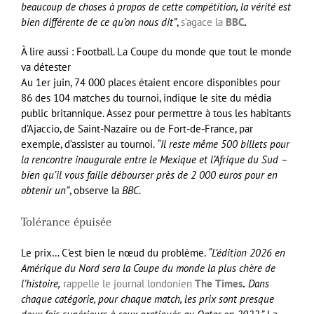
beaucoup de choses à propos de cette compétition, la vérité est
bien différente de ce qu’on nous dit”
,
s’agace la
BBC
.
À lire aussi :
Football.
La Coupe du monde que tout le monde
va détester
Au 1er juin, 74 000 places étaient encore disponibles pour
86 des 104 matches du tournoi, indique le site du média
public britannique. Assez pour permettre à tous les habitants
d’Ajaccio, de Saint-Nazaire ou de Fort-de-France, par
exemple, d’assister au tournoi.
“Il reste même 500 billets pour
la rencontre inaugurale entre le Mexique et l’Afrique du Sud –
bien qu’il vous faille débourser près de 2 000 euros pour en
obtenir un”
, observe la
BBC
.
Tolérance épuisée
Le prix… C’est bien le nœud du problème.
“L’édition 2026 en
Amérique du Nord sera la Coupe du monde la plus chère de
l’histoire,
rappelle le journal londonien
The
Times
.
Dans
chaque catégorie, pour chaque match, les prix sont presque