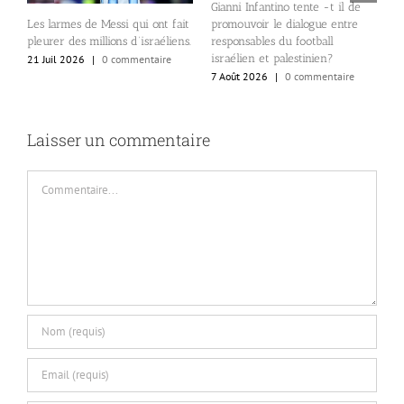
Gianni Infantino tente -t il de
I
promouvoir le dialogue entre
s
Les larmes de Messi qui ont fait
responsables du football
g
pleurer des millions d’israéliens.
israélien et palestinien?
i
21 Juil 2026
|
0 commentaire
7 Août 2026
|
0 commentaire
7
Laisser un commentaire
Commentaire