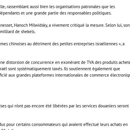
lle, rassemblant aussi bien les organisations patronales que les
dépendants et une grande partie des responsables politiques.
esset, Hanoch Milwidsky, a vivement critiqué la mesure. Selon lui, son
milliard de shekels.
rmes chinoises au détriment des petites entreprises israéliennes », a
 une distorsion de concurrence en exonérant de TVA des produits achet
Israël sont systématiquement taxés. Ils soutiennent également que
éficié aux grandes plateformes internationales de commerce électroniq
ses qui n’ont pas encore été libérées par les services douaniers seront
ndus pour certains consommateurs qui avaient effectué leurs achats en