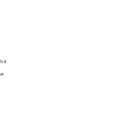
és à
ue