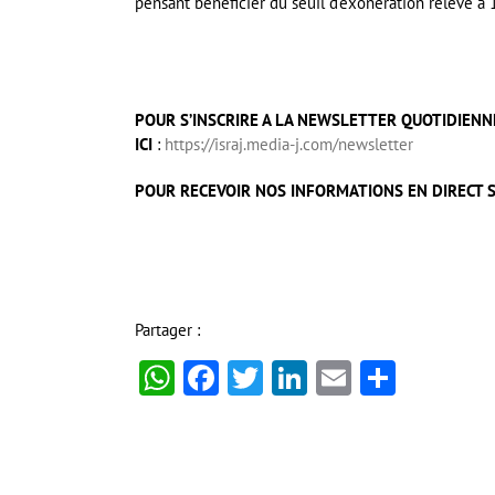
pensant bénéficier du seuil d’exonération relevé à 1
POUR S’INSCRIRE A LA NEWSLETTER QUOTIDIENNE
ICI
:
https://israj.media-j.com/newsletter
POUR RECEVOIR NOS INFORMATIONS EN DIRECT S
Partager :
WhatsApp
Facebook
Twitter
LinkedIn
Email
Partag