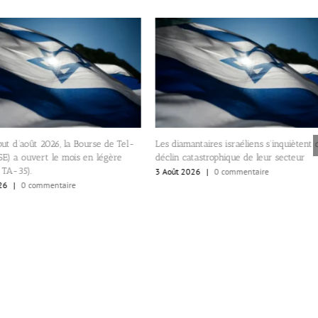
Quizz IsraelValley. Pourquoi la v
es diamantaires israéliens s’inquiètent d’un
Miami est-elle un eldorado pour
éclin catastrophique de leur secteur
Israéliens?
 Août 2026
|
0 commentaire
1 Août 2026
|
0 commentaire