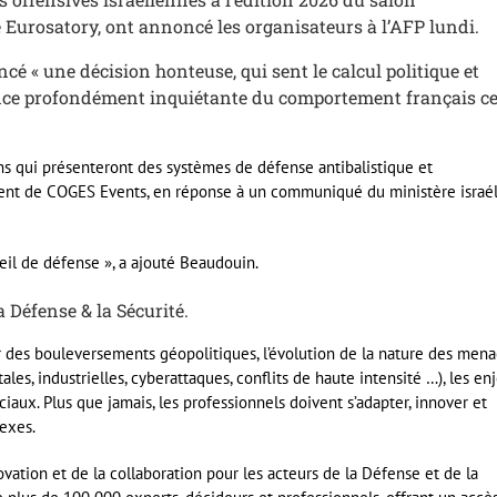
té Eurosatory, ont annoncé les organisateurs à l’AFP lundi.
cé « une décision honteuse, qui sent le calcul politique et
ance profondément inquiétante du comportement français c
ns qui présenteront des systèmes de défense antibalistique et
ident de COGES Events, en réponse à un communiqué du ministère israé
eil de défense », a ajouté Beaudouin.
 Défense & la Sécurité.
des bouleversements géopolitiques, l’évolution de la nature des men
es, industrielles, cyberattaques, conflits de haute intensité …), les en
ciaux. Plus que jamais, les professionnels doivent s’adapter, innover et
lexes.
ovation et de la collaboration pour les acteurs de la Défense et de la