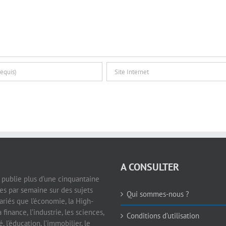
A CONSULTER
e publie plus d’une cinquantaine
les par semaine sur des sujets
Qui sommes-nous ?
ariés que l’économie, la High-
a finance, l’industrie, les sciences,
Conditions d’utilisation
é, l’éducation, l’immobilier, le