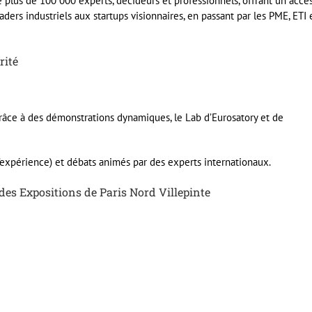
 plus de 100 000 experts, décideurs et professionnels, offrant un accè
aders industriels aux startups visionnaires, en passant par les PME, ETI 
rité
âce à des démonstrations dynamiques, le Lab d’Eurosatory et de
’expérience) et débats animés par des experts internationaux.
c des Expositions de Paris Nord Villepinte
er