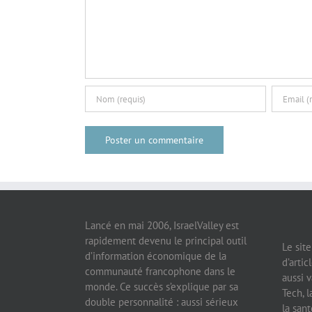
Lancé en mai 2006, IsraelValley est
rapidement devenu le principal outil
Le sit
d’information économique de la
d’artic
communauté francophone dans le
aussi v
monde. Ce succès s’explique par sa
Tech, l
double personnalité : aussi sérieux
la sant