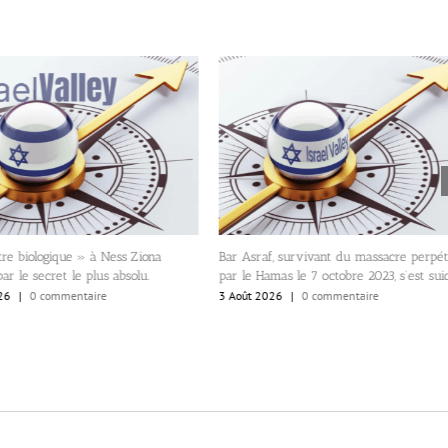
re biologique » à Ness Ziona
Bar Asraf, survivant du massacre perpét
ar le secret le plus absolu.
par le Hamas le 7 octobre 2023, s’est suic
26
|
0 commentaire
3 Août 2026
|
0 commentaire