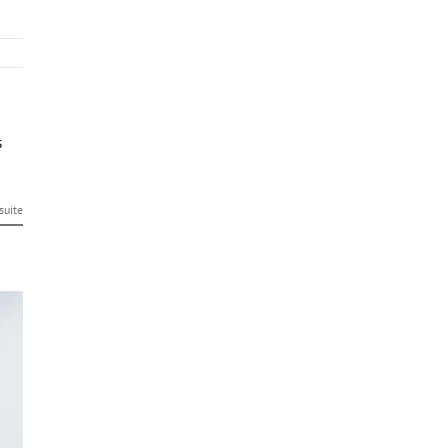
e
s
 suite