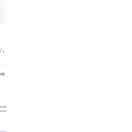
v.
ric
 suite