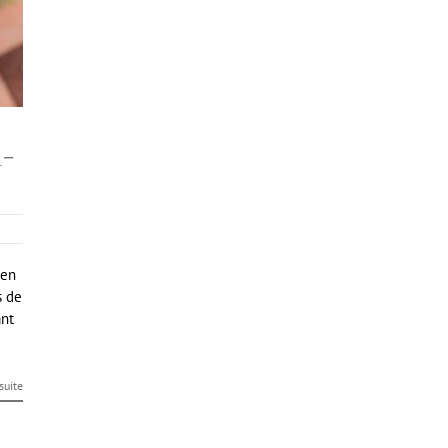
-
 en
s de
ant
 suite