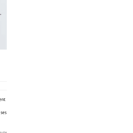
ent
 ses
 suite