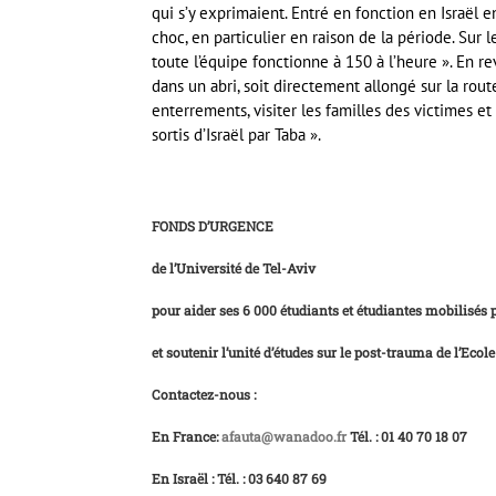
qui s’y exprimaient. Entré en fonction en Israël
choc, en particulier en raison de la période. Sur le 
toute l’équipe fonctionne à 150 à l’heure ». En re
dans un abri, soit directement allongé sur la rout
enterrements, visiter les familles des victimes e
sortis d’Israël par Taba ».
FONDS D’URGENCE
de l’Université de Tel-Aviv
pour aider ses 6 000 étudiants et étudiantes mobilisés 
et soutenir l’unité d’études sur le post-trauma de l’Ecol
Contactez-nous :
En France:
afauta@wanadoo.fr
Tél. : 01 40 70 18 07
En Israël : Tél. : 03 640 87 69