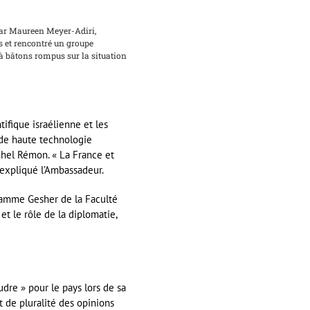
 par Maureen Meyer-Adiri,
es et rencontré un groupe
 à bâtons rompus sur la situation
ifique israélienne et les
s de haute technologie
chel Rémon. « La France et
a expliqué l’Ambassadeur.
ramme Gesher de la Faculté
et le rôle de la diplomatie,
udre » pour le pays lors de sa
t de pluralité des opinions