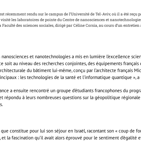
est récemment rendu sur le campus de l’Université de Tel-Aviv, où il a été reçu
 y a visité les laboratoires de pointe du Centre de nanosciences et nanotechnologi
aculté des sciences sociales, dirigé par Céline Corsia, au cours d’un entretien
n nanosciences et nanotechnologies a mis en lumière l’excellence scient
ue ce soit au niveau des recherches conjointes, des équipements françai
rchitecturale du bâtiment lui-même, conçu par l’architecte français Mi
rincipaux : les technologies de la santé et l’informatique quantique », 
rance a ensuite rencontré un groupe d’étudiants francophones du prog
, et répondu à leurs nombreuses questions sur la géopolitique régionale 
s.
e que constitue pour lui son séjour en Israël, racontant son « coup de fo
 et la fascination qu’il avait alors éprouvé pour le sentiment d’égalité e