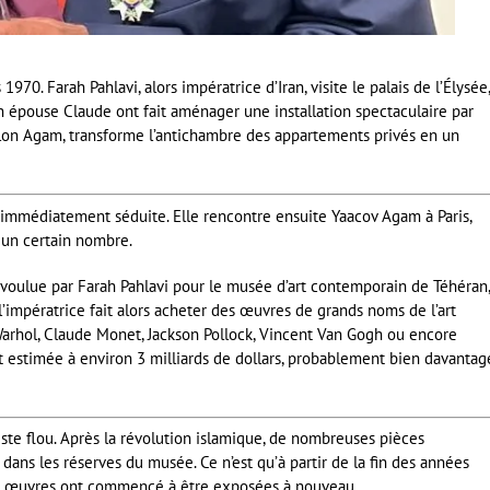
70. Farah Pahlavi, alors impératrice d’Iran, visite le palais de l’Élysée,
 épouse Claude ont fait aménager une installation spectaculaire par
lon Agam, transforme l’antichambre des appartements privés en un
est immédiatement séduite. Elle rencontre ensuite Yaacov Agam à Paris,
 un certain nombre.
n voulue par Farah Pahlavi pour le musée d’art contemporain de Téhéran,
’impératrice fait alors acheter des œuvres de grands noms de l’art
arhol, Claude Monet, Jackson Pollock, Vincent Van Gogh ou encore
it estimée à environ 3 milliards de dollars, probablement bien davantag
te flou. Après la révolution islamique, de nombreuses pièces
dans les réserves du musée. Ce n’est qu’à partir de la fin des années
s œuvres ont commencé à être exposées à nouveau.