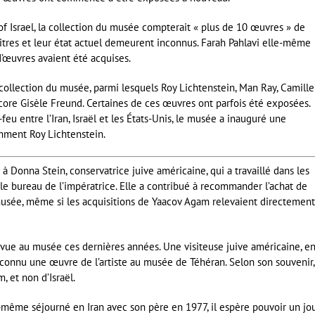
 of Israel, la collection du musée compterait « plus de 10 œuvres » de
titres et leur état actuel demeurent inconnus. Farah Pahlavi elle-même
’œuvres avaient été acquises.
a collection du musée, parmi lesquels Roy Lichtenstein, Man Ray, Camille
encore Gisèle Freund. Certaines de ces œuvres ont parfois été exposées.
eu entre l’Iran, Israël et les États-Unis, le musée a inauguré une
amment Roy Lichtenstein.
 à Donna Stein, conservatrice juive américaine, qui a travaillé dans les
e bureau de l’impératrice. Elle a contribué à recommander l’achat de
usée, même si les acquisitions de Yaacov Agam relevaient directement
vue au musée ces dernières années. Une visiteuse juive américaine, e
econnu une œuvre de l’artiste au musée de Téhéran. Selon son souvenir,
m, et non d’Israël.
i-même séjourné en Iran avec son père en 1977, il espère pouvoir un jo