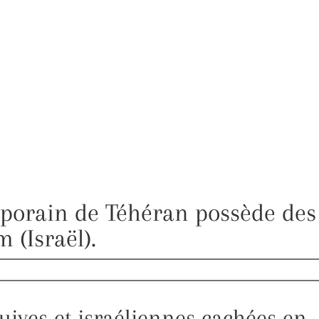
porain de Téhéran possède des
 (Israël).
uives et israéliennes cachées en