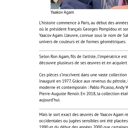
Yaakov Agam
L’histoire commence à Paris, au début des années 19
où le président français Georges Pompidou et son
Yaacov Agam. L’œuvre, connue sous le nom de Sa
univers de couleurs et de formes géométriques.
Selon Ron Agam, fils de l’artiste, l’impératrice 
découvre plusieurs de ses œuvres et en acquiert
Ces pièces s’inscrivent dans une vaste collectio
inauguré en 1977. Grâce aux revenus du pétrole, l
moderne et contemporain : Pablo Picasso, Andy W
Pierre-Auguste Renoir. En 2018, la collection éta
aujourd’hui.
Mais le sort exact des œuvres de Yaacov Agam res
occidentales ou jugées sensibles ont été placées 
1990 et du début des années 2000 que certaine