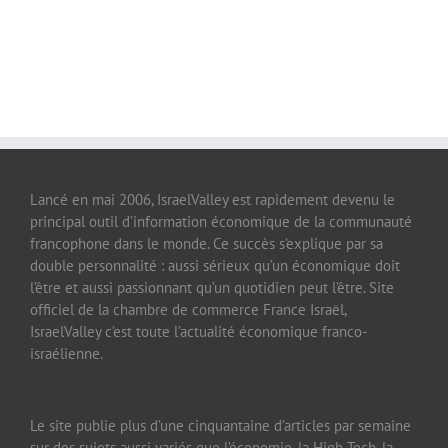
Lancé en mai 2006, IsraelValley est rapidement devenu le
principal outil d’information économique de la communauté
francophone dans le monde. Ce succès s’explique par sa
double personnalité : aussi sérieux qu’un économique doit
l’être et aussi passionnant qu’un quotidien peut l’être. Site
officiel de la chambre de commerce France Israël,
IsraelValley c’est toute l’actualité économique franco-
israélienne.
Le site publie plus d’une cinquantaine d’articles par semaine
sur des sujets aussi variés que l’économie, la High-Tech, la