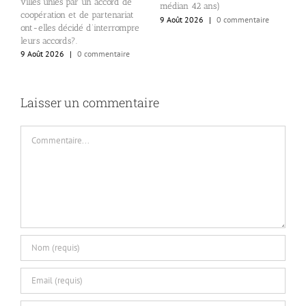
villes unies par un accord de
Q
médian 42 ans)
coopération et de partenariat
r
9 Août 2026
|
0 commentaire
ont-elles décidé d’interrompre
d
leurs accords?.
m
9 Août 2026
|
0 commentaire
9
Laisser un commentaire
Commentaire