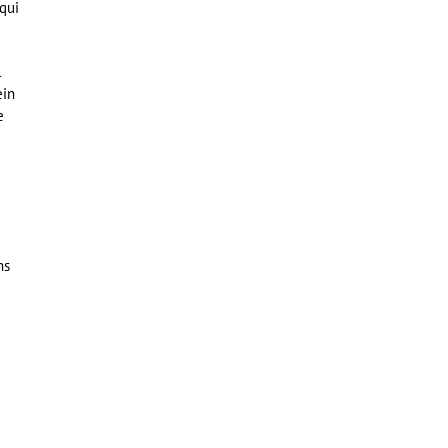
 qui
l
ein
e
ns