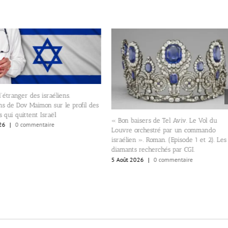
’étranger des israéliens.
ns de Dov Maimon sur le profil des
 qui quittent Israël
« Bon baisers de Tel Aviv. Le Vol du
26
|
0 commentaire
Louvre orchestré par un commando
israélien ». Roman. (Episode 1 et 2). Les
diamants recherchés par CGI.
5 Août 2026
|
0 commentaire