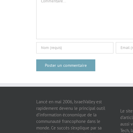
Lancé en mai 2006, IsraelValley est
rapidement devenu le principal outil
Le sit
d’information économique de la
d’artic
communauté francophone dans le
aussi v
monde. Ce succès s’explique par sa
Tech, l