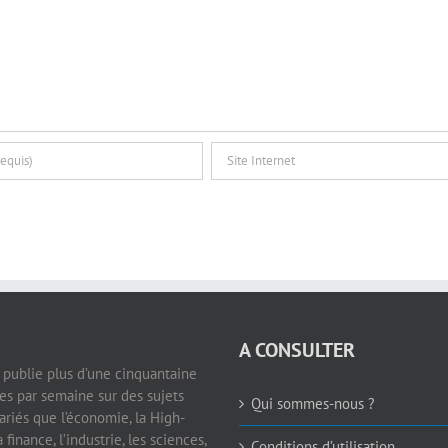
A CONSULTER
e publie plus d’une cinquantaine
les par semaine sur des sujets
Qui sommes-nous ?
ariés que l’économie, la High-
a finance, l’industrie, les sciences,
Conditions d’utilisation