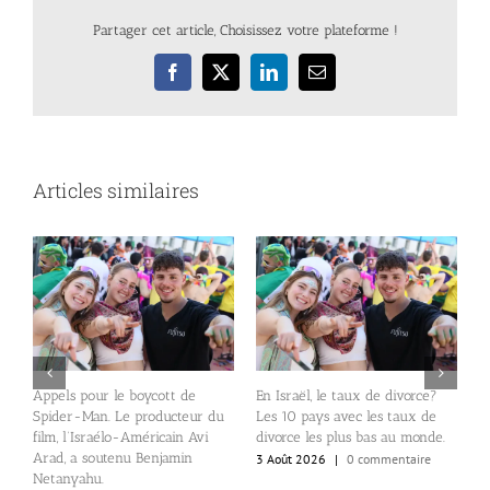
Partager cet article, Choisissez votre plateforme !
Facebook
X
LinkedIn
Email
Articles similaires
un
Appels pour le boycott de
En Israël, le taux de divorce?
Q
Spider-Man. Le producteur du
Les 10 pays avec les taux de
us
E
film, l’Israélo-Américain Avi
divorce les plus bas au monde.
P
Arad, a soutenu Benjamin
3 Août 2026
|
0 commentaire
p
Netanyahu.
p