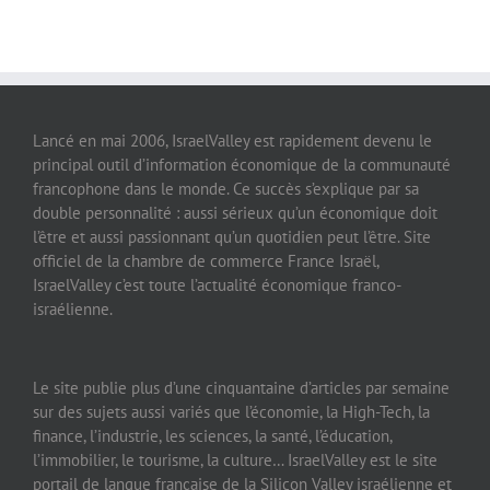
Lancé en mai 2006, IsraelValley est rapidement devenu le
principal outil d’information économique de la communauté
francophone dans le monde. Ce succès s’explique par sa
double personnalité : aussi sérieux qu’un économique doit
l’être et aussi passionnant qu’un quotidien peut l’être. Site
officiel de la chambre de commerce France Israël,
IsraelValley c’est toute l’actualité économique franco-
israélienne.
Le site publie plus d’une cinquantaine d’articles par semaine
sur des sujets aussi variés que l’économie, la High-Tech, la
finance, l’industrie, les sciences, la santé, l’éducation,
l’immobilier, le tourisme, la culture… IsraelValley est le site
portail de langue française de la Silicon Valley israélienne et