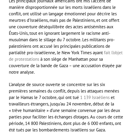
Les principaux journaux américains ont mis l’accent de
manière disproportionnée sur les morts israéliens dans le
conflit, ont utilisé un langage émotionnel pour décrire les
meurtres d’Israéliens, mais pas de Palestiniens, et ont offert
une couverture déséquilibrée des actes antisémites aux
États-Unis, tout en ignorant largement le racisme anti-
musulman dans le sillage du 7 octobre. Les militants pro-
palestiniens ont accusé les principales publications de
partialité pro-israélienne, le New York Times ayant
fait l’objet
de protestations
à son siège de Manhattan pour sa
couverture de la bande de Gaza – une accusation étayée par
notre analyse.
L’analyse de source ouverte se concentre sur les six
premières semaines du conflit, depuis les attaques menées
par le Hamas le 7 octobre, qui ont tué
1 139 Israéliens
et
travailleurs étrangers, jusqu’au 24 novembre, début de la
« trêve humanitaire » d’une semaine convenue par les deux
parties pour faciliter les échanges d’otages. Au cours de cette
période, 14 800 Palestiniens, dont plus de 6 000 enfants, ont
été tués par les bombardements israéliens sur Gaza.