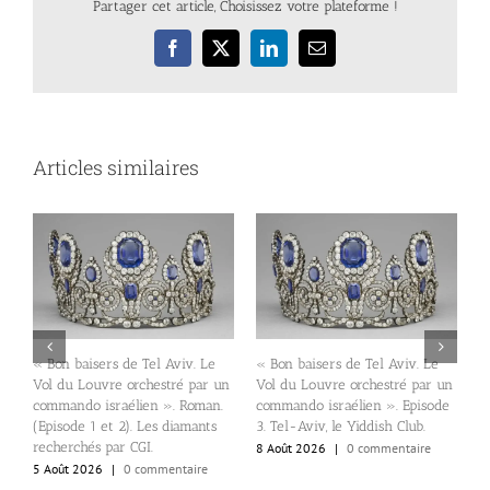
Partager cet article, Choisissez votre plateforme !
Facebook
X
LinkedIn
Email
Articles similaires
« Bon baisers de Tel Aviv. Le
« Bon baisers de Tel Aviv. Le
T
Vol du Louvre orchestré par un
Vol du Louvre orchestré par un
d
commando israélien ». Roman.
commando israélien ». Episode
l
(Episode 1 et 2). Les diamants
3. Tel-Aviv, le Yiddish Club.
»
recherchés par CGI.
8 Août 2026
|
0 commentaire
6
5 Août 2026
|
0 commentaire