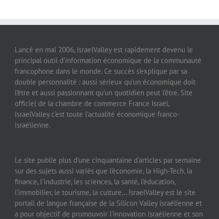
Lancé en mai 2006, IsraelValley est rapidement devenu le
principal outil d’information économique de la communauté
francophone dans le monde. Ce succès s’explique par sa
double personnalité : aussi sérieux qu’un économique doit
l’être et aussi passionnant qu’un quotidien peut l’être. Site
officiel de la chambre de commerce France Israël,
IsraelValley c’est toute l’actualité économique franco-
israélienne.
Le site publie plus d’une cinquantaine d’articles par semaine
sur des sujets aussi variés que l’économie, la High-Tech, la
finance, l’industrie, les sciences, la santé, l’éducation,
l’immobilier, le tourisme, la culture… IsraelValley est le site
portail de langue française de la Silicon Valley israélienne et
a pour objectif de promouvoir l’innovation israélienne et son