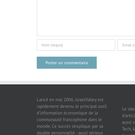
Lancé en mai 2006, IsraelValley est
rapidement devenu le principal outil
Le sit
d’information économique de la
d’artic
communauté francophone dans le
aussi v
monde. Ce succès s’explique par sa
Tech, l
double personnalité : aussi sérieux