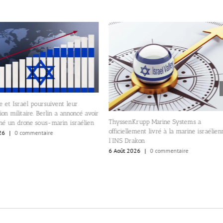
 et Israël poursuivent leur
ion militaire. Berlin a annoncé avoir
ThyssenKrupp Marine Systems a
né un drone sous-marin israélien
officiellement livré à la marine israélien
26
|
0 commentaire
l’INS Drakon
6 Août 2026
|
0 commentaire