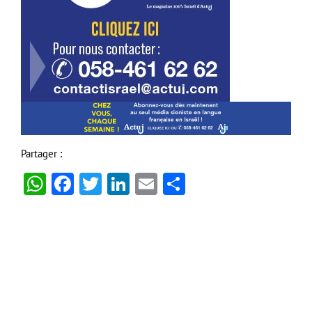
Partager :
WhatsApp
Facebook
Twitter
LinkedIn
Email
Partager