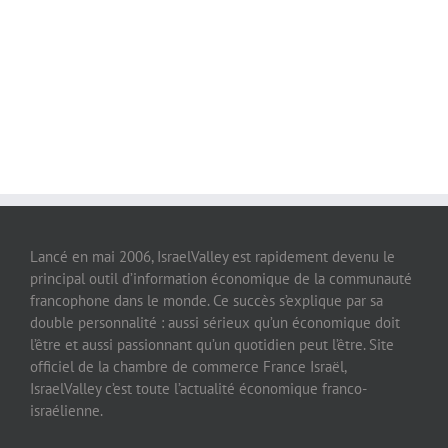
Lancé en mai 2006, IsraelValley est rapidement devenu le
principal outil d’information économique de la communauté
francophone dans le monde. Ce succès s’explique par sa
double personnalité : aussi sérieux qu’un économique doit
l’être et aussi passionnant qu’un quotidien peut l’être. Site
officiel de la chambre de commerce France Israël,
IsraelValley c’est toute l’actualité économique franco-
israélienne.