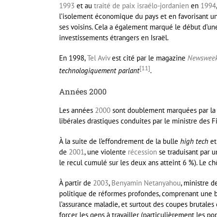
1993
et au
traité de paix israélo-jordanien
en
1994
l’isolement économique du pays et en favorisant u
ses voisins. Cela a également marqué le début d’une
investissements étrangers en Israël.
En 1998,
Tel Aviv
est cité par le magazine
Newswee
[
11
]
technologiquement parlant
.
Années 2000
Les années
2000
sont doublement marquées par l
libérales drastiques conduites par le ministre des 
À la suite de l’effondrement de la bulle
high tech
et
de
2001
, une violente
récession
se traduisant par u
le recul cumulé sur les deux ans atteint 6 %). Le 
À partir de
2003
,
Benyamin Netanyahou
, ministre 
politique de réformes profondes, comprenant une b
l’assurance maladie, et surtout des coupes brutales 
forcer les gens à travailler (particulièrement les p