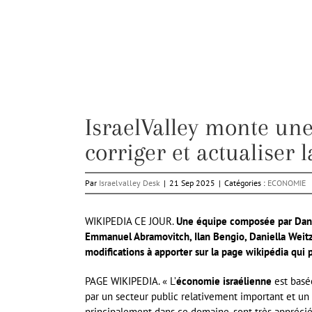
IsraelValley monte un
corriger et actualiser 
Par
Israelvalley Desk
|
21 Sep 2025
|
Catégories :
ECONOMIE
WIKIPEDIA CE JOUR.
Une équipe composée par Danie
Emmanuel Abramovitch, Ilan Bengio, Daniella Weitz
modifications à apporter sur la page wikipédia qui pr
PAGE WIKIPEDIA. « L’
économie israélienne
est basé
par un secteur public relativement important et un
principalement dans ce domaine, sont très apprécié