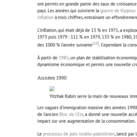
ont permis en grande partie des taux de croissanc
pays. Les années qui suivirent la
guerre de Kippour
inflation
à trois chiffres, entrainant un effondremen
L’inflation, qui était déjà de 13 % en 1971, a expl
1973 puis 1979 : 111 % en 1979, 133 % en 1980, 1
[
10
]
des 1000 % l’année suivante
. Cependant la con
À partir de
1985
, un plan de stabilisation économi
dynamisme économique et permis une nouvelle croi
Années 1990
Yitzhak Rabin serre la main de nouveaux imm
Les vagues d’immigration massive des années 1990, 
de l’ancien
Bloc de l’Est
, a donné une nouvelle accél
impact sur une augmentation de la consommation.
Le
processus de paix israélo-palestinien
, lancé par 