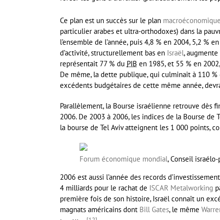
Ce plan est un succès sur le plan
macroéconomiqu
particulier arabes et ultra-orthodoxes) dans la pauv
l’ensemble de l’année, puis 4,8 % en 2004, 5,2 % e
d’activité, structurellement bas en
Israël
, augmente 
représentait 77 % du
PIB
en 1985, et 55 % en 2002,
De même, la dette publique, qui culminait à 110 %
excédents budgétaires de cette même année, devra
Parallèlement, la Bourse israélienne retrouve dès f
2006. De 2003 à 2006, les indices de la Bourse de T
la bourse de Tel Aviv atteignent les 1 000 points, c
Forum économique mondial
, Conseil israélo
2006 est aussi l’année des records d’investissements
4 milliards pour le rachat de
ISCAR Metalworking
p
première fois de son histoire, Israël connaît un exc
magnats américains dont
Bill Gates
, le même
Warre
[
12
]