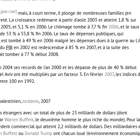
[pas clair]
e
mais, à court terme, il plonge de nombreuses familles (en
reté. La croissance redémarre à partir d’
août 2003
et atteint 1,8 % sur
n 2005, et 5,1 % en 2006. Le chômage tombe à 7,7 % fin
2006
, et le taux
de 53 % a 55,8 % fin 2006. Le taux de dépenses publiques, qui
 est tombé à 49 % en 2006 malgré les dépenses dues à la guerre au Li
 du
PIB
en 2002 est redescendue à 85 % en 2007, et à la suite des
it tomber à 77 % début 2008.
in 2004 ses records de l’an 2000 et les dépasse de plus de 40 % début
el Aviv ont été multipliés par un
facteur 3
. En février
2007
, les indices 
ontre 100 en 1992.
-palestinien,
Jordanie
, 2007
 étrangers avec un total de plus de 23 milliards de dollars (dont
ar
Warren Buffett
, le deuxième homme le plus riche du monde). Pour la
édent commercial qui atteint 2,2 milliards de dollars. Des milliardaires 
n Buffett
ou
Donald Trump
ont chacun loué l’environnement économiq