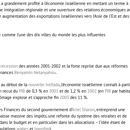
, a grandement profité à l’économie israélienne en mettant un terme à
ne intégration régionale et une ouverture des relations économiques a
 augmentation des exportations israéliennes vers l’Asie de l’Est et des
k
comme l’une des dix villes du monde les plus influentes
a
récession
des années 2001-2002 et la forte reprise due aux réformes
Finances
Benyamin Netanyahou
.
 au début de la
nouvelle Intifada
, l’économie israélienne connaît à parti
n recul du
PIB
de 0,3 % en
2001
et de 1,2 % en
2002
(en
PIB
par habita
chômage explose et s’approche fin
2003
des 11 %.
des Finances du second gouvernement d’
Ariel Sharon
, entreprend une
aisse massive des impôts, une refonte du système des retraites et de
dans le budget et en particulier dans les allocations – l’idée étant de
opulations
arabes
et
haredim
).