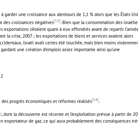
si à garder une croissance aux alentours de 1,1 % alors que les États-Uni
[
13
]
t des croissances négatives
. Bien que la consommation des israéli
 exportations s’étaient quant à eux effondrés avant de repartir l’anné
nt la crise, 2007 ; les exportations de biens et services avaient alors
cidentaux, Israël avait certes été touchée, mais bien moins violemme
 gardant une création d’emplois assez importante ainsi qu’une
12
[
14
]
 des progrès économiques et réformes réalisés
.
l
, dont la découverte est récente et l’exploitation prévue à partir de 20
 en exportateur de gaz, ce qui aura probablement des conséquences trè