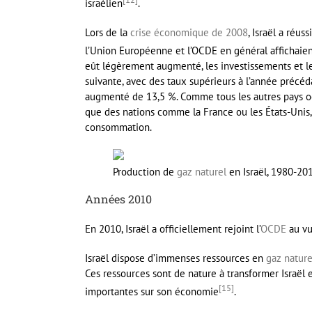
israélien
.
Lors de la
crise économique de 2008
, Israël a réus
l’Union Européenne et l’OCDE en général affichaien
eût légèrement augmenté, les investissements et les
suivante, avec des taux supérieurs à l’année précéda
augmenté de 13,5 %. Comme tous les autres pays oc
que des nations comme la France ou les États-Unis,
consommation.
Production de
gaz naturel
en Israël, 1980-20
Années 2010
En 2010, Israël a officiellement rejoint l’
OCDE
au vu
Israël dispose d’immenses ressources en
gaz nature
Ces ressources sont de nature à transformer Israël
[
15
]
importantes sur son économie
.