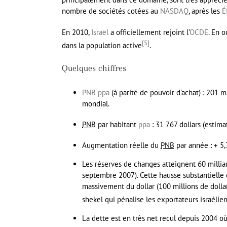
nombre de sociétés cotées au
NASDAQ
, après les
É
En 2010,
Israël
a officiellement rejoint l’
OCDE
. En 
[
5
]
dans la population active
.
Quelques chiffres
PNB
ppa
(à parité de pouvoir d’achat) : 201 m
mondial.
PNB
par habitant
ppa
: 31 767 dollars (estim
Augmentation réelle du
PNB
par année : + 5,
Les réserves de changes atteignent 60 milliar
septembre 2007
). Cette hausse substantielle
massivement du dollar (100 millions de dollar
shekel qui pénalise les exportateurs israélie
La dette est en très net recul depuis 2004 où