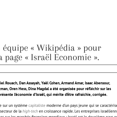
e équipe « Wikipédia » pour
la page « Israël Economie ».
l Rouach, Dan Assayah, Yaël Cohen, Armand Amar, Isaac Abensour,
man, Oren Hess, Dina Magdal a été organisée pour réfléchir sur les
ésente l’économie d’Israël, qui mérite d’être rafraichie, corrigée.
e sur un système
capitaliste
moderne d’un pays jeune qui se caractéris
 secteur de la
high-tech
en croissance rapide. Les entreprises israélienn
es sur les marchés financiers mondiaux : Israël est le deuxième pays e