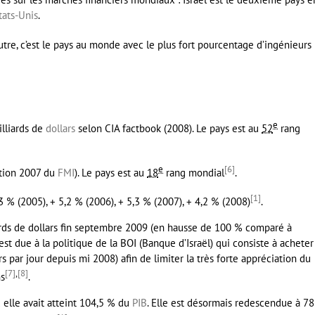
tats-Unis
.
outre, c’est le pays au monde avec le plus fort pourcentage d’ingénieurs
e
illiards de
dollars
selon
CIA factbook
(2008). Le pays est au
52
rang
e
[
6
]
ation 2007 du
FMI
). Le pays est au
18
rang mondial
.
[
1
]
3 % (2005), + 5,2 % (2006), + 5,3 % (2007), + 4,2 % (2008)
.
ds de dollars fin
septembre 2009
(en hausse de 100 % comparé à
 est due à la politique de la BOI (Banque d’Israël) qui consiste à acheter
s par jour depuis mi 2008) afin de limiter la très forte appréciation du
[
7
]
,
[
8
]
ns
.
 elle avait atteint 104,5 % du
PIB
. Elle est désormais redescendue à 7