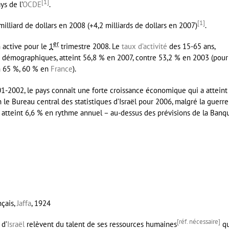
[
1
]
s de l’
OCDE
.
[
1
]
milliard de dollars en 2008 (+4,2 milliards de dollars en 2007)
.
er
 active pour le
1
trimestre 2008. Le
taux d’activité
des 15-65 ans,
et démographiques, atteint 56,8 % en 2007, contre 53,2 % en 2003 (pour
n 65 %, 60 % en
France
).
1-2002, le pays connaît une forte croissance économique qui a atteint
le Bureau central des statistiques d’Israël pour 2006, malgré la guerre
e atteint 6,6 % en rythme annuel – au-dessus des prévisions de la Banq
nçais,
Jaffa
, 1924
[réf. nécessaire]
 d’
Israël
relèvent du talent de ses ressources humaines
qu