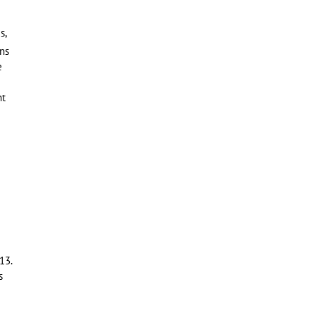
s,
ens
e
nt
13.
s