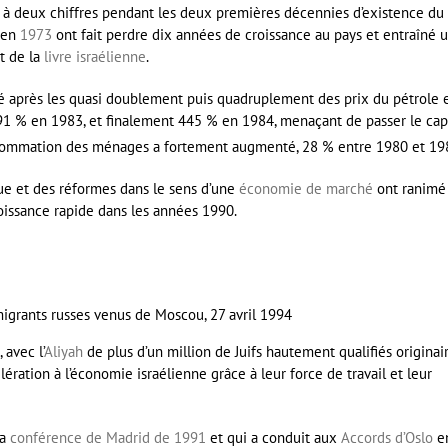
e à deux chiffres pendant les deux premières décennies d’existence du
en
1973
ont fait perdre dix années de croissance au pays et entraîné 
t de la
livre israélienne
.
osé après les quasi doublement puis quadruplement des prix du pétrole 
91 % en 1983, et finalement 445 % en 1984, menaçant de passer le cap
sommation des ménages a fortement augmenté, 28 % entre 1980 et 19
que et des réformes dans le sens d’une
économie de marché
ont ranimé
ssance rapide dans les années 1990.
igrants russes venus de Moscou, 27 avril 1994
avec l’
Aliyah
de plus d’un million de Juifs hautement qualifiés originai
ération à l’économie israélienne grâce à leur force de travail et leur
la
conférence de Madrid de 1991
et qui a conduit aux
Accords d’Oslo
e