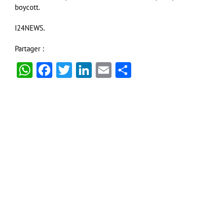
boycott.
I24NEWS.
Partager :
WhatsApp
Facebook
Twitter
LinkedIn
Email
Partager