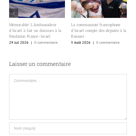
A
Mémorable! L’Ambassadeur
La communauté francophone
c
d’Israël à fait un discours à la
d’Israël compte des députés à la
e
s
Fondation France-Israël
Knesset.
l
29 Juil 2026
|
0 commentaire
5 Août 2026
|
0 commentaire
al
4
Laisser un commentaire
Commentaire