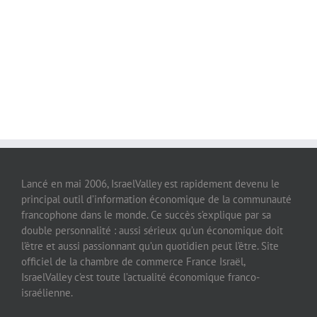
Lancé en mai 2006, IsraelValley est rapidement devenu le
principal outil d’information économique de la communauté
francophone dans le monde. Ce succès s’explique par sa
double personnalité : aussi sérieux qu’un économique doit
l’être et aussi passionnant qu’un quotidien peut l’être. Site
officiel de la chambre de commerce France Israël,
IsraelValley c’est toute l’actualité économique franco-
israélienne.