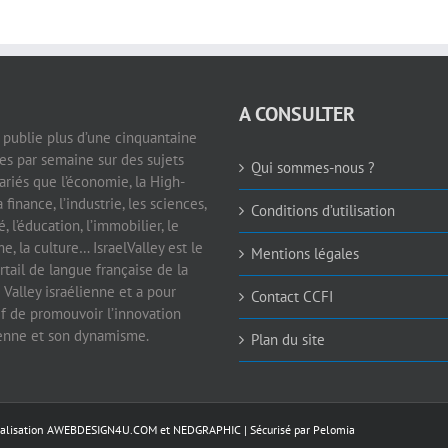
A CONSULTER
e publie plus d’une cinquantaine
les par semaine sur des sujets
Qui sommes-nous ?
ariés que l’économie, la High-
a finance, l’industrie, les sciences,
Conditions d’utilisation
é, l’éducation, l’immobilier, le
e, la culture… IsraelValley est le
Mentions légales
rtail de langue française de la
 Valley israélienne et a pour
Contact CCFI
if de promouvoir l’innovation
ienne et son dynamisme.
Plan du site
éalisation
AWEBDESIGN4U.COM
et
NEDGRAPHIC
| Sécurisé par
Pelomia