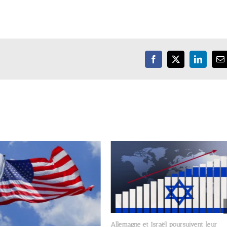
Facebook
X
LinkedIn
E
Allemagne et Israël poursuivent leur