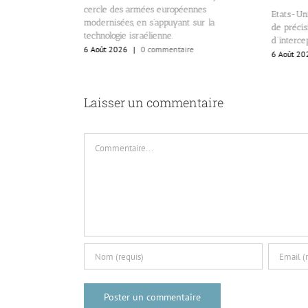
rie
cercle des armées européennes
Etats-Uni
il s’agit d’un
modernisées, en s’appuyant sur la
de précisi
taire de carrière.
technologie israélienne.
d’interce
re
6 Août 2026
|
0 commentaire
6 Août 20
Laisser un commentaire
Commentaire