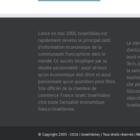
Lancé en mai 2006, IsraelValley est
rapidement devenu le principal outil
Le sit
d’information économique de la
d’artic
communauté francophone dans le
aussi v
monde. Ce succès s’explique par sa
Tech, l
double personnalité : aussi sérieux
la sant
qu’un économique doit l’être et aussi
tourism
passionnant qu’un quotidien peut l’être.
site po
Site officiel de la chambre de
Silicon
commerce France Israël, IsraelValley
object
c’est toute l’actualité économique
israél
franco-israélienne.
© Copyright 2005 -
2026 |
IsraelValley
| Tous droits réservés | R