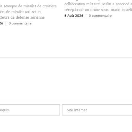
collaboration militaire. Berlin a annoncé 
s. Manque de missiles de croisière
réceptionné un drone sous-marin israél
on, de missiles sol-sol et
6 Août 2026
|
0 commentaire
pteurs de défense aérienne
26
|
0 commentaire