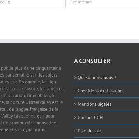
A CONSULTER
e publie plus d’une cinquantaine
les par semaine sur des sujets
Qui sommes-nous ?
ariés que l’économie, la High-
a finance, l’industrie, les sciences,
Conditions d’utilisation
é, l’éducation, l’immobilier, le
e, la culture… IsraelValley est le
Mentions légales
rtail de langue française de la
 Valley israélienne et a pour
Contact CCFI
if de promouvoir l’innovation
ienne et son dynamisme.
Plan du site