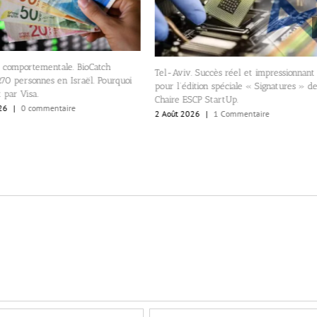
e comportementale. BioCatch
Tel-Aviv. Succès réel et impressionnant
70 personnes en Israël. Pourquoi
pour l’édition spéciale « Signatures » de
 par Visa.
Chaire ESCP StartUp.
26
|
0 commentaire
2 Août 2026
|
1 Commentaire