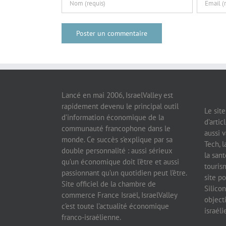
Lancé en mai 2006, IsraelValley est
rapidement devenu le principal outil
Le sit
d’information économique de la
d’artic
communauté francophone dans le
aussi v
monde. Ce succès s’explique par sa
Tech, l
double personnalité : aussi sérieux
la sant
qu’un économique doit l’être et aussi
tourism
passionnant qu’un quotidien peut l’être.
site po
Site officiel de la chambre de
Silicon
commerce France Israël, IsraelValley
object
c’est toute l’actualité économique
israél
franco-israélienne.