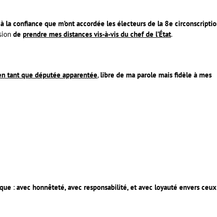
 la confiance que m’ont accordée les électeurs de la 8e circonscripti
ision
de
prendre mes distances vis-à-vis du chef de l’État
.
 en tant que députée apparentée
,
libre de ma parole mais fidèle à mes
ique
:
avec honnêteté, avec responsabilité, et avec loyauté envers ceux