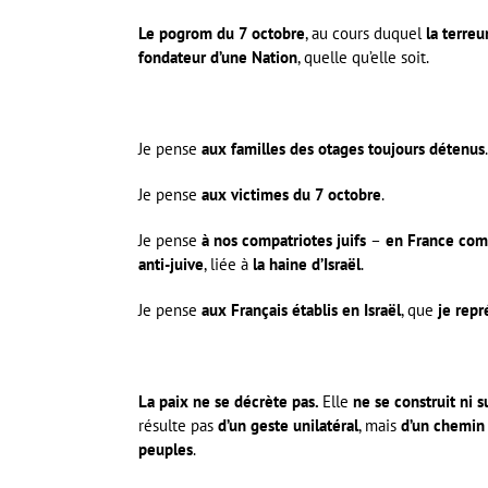
Le pogrom du 7 octobre
, au cours duquel
la terreu
fondateur d’une Nation
, quelle qu’elle soit.
Je pense
aux familles des otages toujours détenus
.
Je pense
aux victimes du 7 octobre
.
Je pense
à nos compatriotes juifs
–
en France comm
anti-juive
, liée à
la haine d’Israël
.
Je pense
aux Français établis en Israël
, que
je repr
La paix ne se décrète pas.
Elle
ne se construit ni s
résulte pas
d’un geste unilatéral
, mais
d’un chemin d
peuples
.