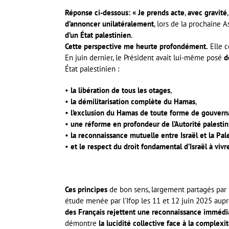
Réponse ci-dessous: « Je prends acte
,
avec gravité
d’annoncer
unilatéralement
, lors de la prochaine
d’un État palestinien
.
Cette perspective me heurte profondément.
Elle c
En juin dernier, le Président avait lui-même posé
d
État palestinien :
•
la libération de tous les otages
,
•
la démilitarisation complète du Hamas
,
•
l’exclusion du Hamas de toute forme de gouver
•
une réforme en profondeur de l’Autorité palesti
•
la reconnaissance mutuelle entre Israël et la Pal
•
et le respect du droit fondamental d’Israël à vivr
Ces principes
de bon sens, largement partagés par
étude menée par l’Ifop les 11 et 12 juin 2025 aupr
des Français rejettent une reconnaissance immédiat
démontre
la lucidité collective face à la complexit