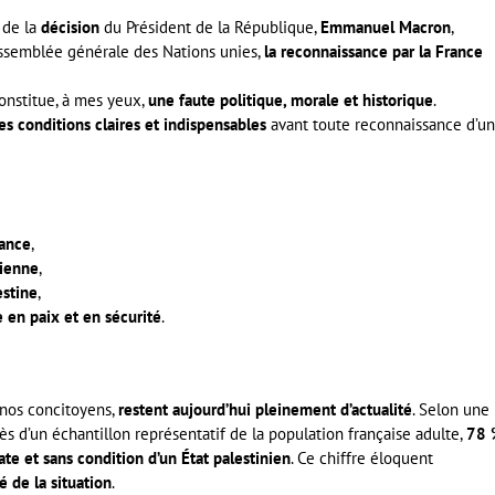
, de la
décision
du Président de la République,
Emmanuel Macron
,
 Assemblée générale des Nations unies,
la reconnaissance par la France
onstitue, à mes yeux,
une faute politique, morale et historique
.
es conditions claires et indispensables
avant toute reconnaissance d’un
nance
,
nienne
,
estine
,
e en paix et en sécurité
.
 nos concitoyens,
restent aujourd’hui pleinement d’actualité
. Selon une
ès d’un échantillon représentatif de la population française adulte,
78
e et sans condition d’un État palestinien
. Ce chiffre éloquent
é de la situation
.