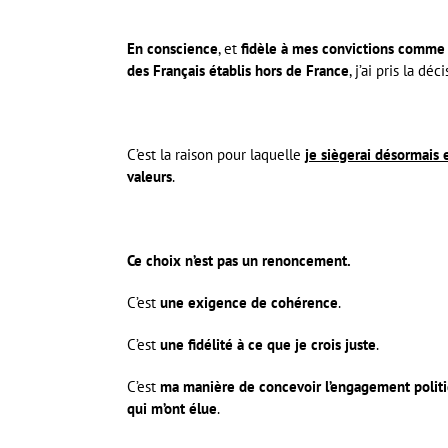
En conscience
, et
fidèle à mes convictions comme à
des Français établis hors de France
, j’ai pris la déc
C’est la raison pour laquelle
je siègerai désormais
valeurs
.
Ce choix n’est pas un renoncement.
C’est
une exigence de cohérence
.
C’est
une fidélité à ce que je crois juste
.
C’est
ma manière de concevoir l’engagement polit
qui m’ont élue
.