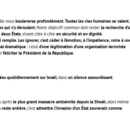
Elle nous
bouleverse profondément
.
Toutes les vies humaines se valent
,
es qui s’y déroulent
. Notre objectif commun doit rester
la recherche d’
à deux États
, vivant côte à côte
en sécurité et en dignité
.
i remplie
.
Les ignorer, c’est céder à l’émotion, à l’impatience, voire à un
nal dramatique
: celui
d’une légitimation d’une organisation terroriste
de
féliciter le Président de la République
.
irées quotidiennement sur Israël
, dans
un silence assourdissant
.
s après
le plus grand massacre antisémite depuis la Shoah
, alors même
 reste entière
, c’est
admettre l’invasion d’un État souverain comme