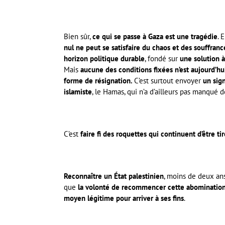
Bien sûr,
ce qui se passe à Gaza est
une tragédie
. 
nul ne peut se satisfaire du chaos et des souffranc
horizon politique durable
, fondé sur
une solution 
Mais
aucune des conditions fixées n’est aujourd’hu
forme de résignation.
C’est surtout envoyer
un sig
islamiste
, le Hamas, qui n’a d’ailleurs pas manqué 
C’est
faire fi des roquettes qui continuent d’être t
Reconnaître un État palestinien
, moins de deux an
que
la volonté de recommencer cette abomination
moyen légitime pour arriver à ses fins
.