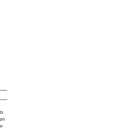
ts
 un
ur