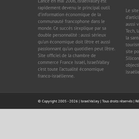
Lancé en mai 2006, IsraelValley est
rapidement devenu le principal outil
Le sit
d’information économique de la
d’artic
communauté francophone dans le
aussi v
monde. Ce succès s’explique par sa
Tech, l
double personnalité : aussi sérieux
la sant
qu’un économique doit l’être et aussi
tourism
passionnant qu’un quotidien peut l’être.
site po
Site officiel de la chambre de
Silicon
commerce France Israël, IsraelValley
object
c’est toute l’actualité économique
israél
franco-israélienne.
© Copyright 2005 -
2026 |
IsraelValley
| Tous droits réservés | R