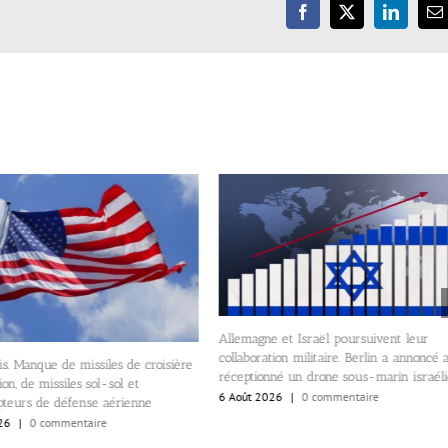
Facebook
X
LinkedIn
E
Allemagne et Israël poursuivent leur
collaboration militaire. Berlin a annoncé 
s. Manque de missiles de croisière
réceptionné un drone sous-marin israél
on, de missiles sol-sol et
6 Août 2026
|
0 commentaire
pteurs de défense aérienne
26
|
0 commentaire