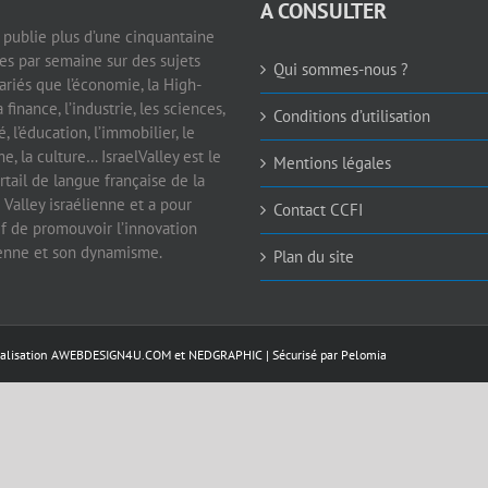
A CONSULTER
e publie plus d’une cinquantaine
les par semaine sur des sujets
Qui sommes-nous ?
ariés que l’économie, la High-
a finance, l’industrie, les sciences,
Conditions d’utilisation
é, l’éducation, l’immobilier, le
e, la culture… IsraelValley est le
Mentions légales
rtail de langue française de la
 Valley israélienne et a pour
Contact CCFI
if de promouvoir l’innovation
ienne et son dynamisme.
Plan du site
éalisation
AWEBDESIGN4U.COM
et
NEDGRAPHIC
| Sécurisé par
Pelomia