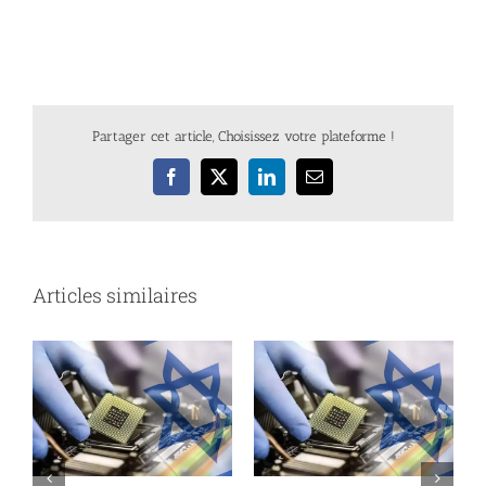
Partager cet article, Choisissez votre plateforme !
Facebook
X
LinkedIn
Email
Articles similaires
s