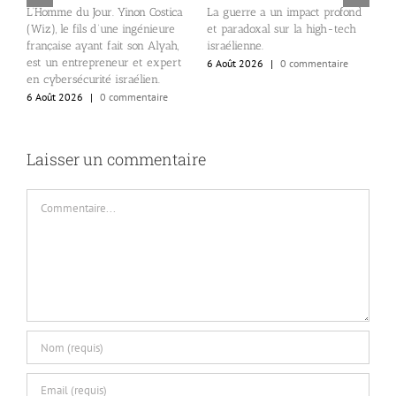
L’Homme du Jour. Yinon Costica
La guerre a un impact profond
L
de
(Wiz), le fils d’une ingénieure
et paradoxal sur la high-tech
r
s
française ayant fait son Alyah,
israélienne.
s
est un entrepreneur et expert
6 Août 2026
|
0 commentaire
6
en cybersécurité israélien.
6 Août 2026
|
0 commentaire
Laisser un commentaire
Commentaire