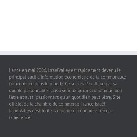
Lancé en mai 2006, IsraelValley est rapidement devenu le
principal outil d’information économique de la communauté
francophone dans le monde. Ce succès s’explique par sa
double personnalité : aussi sérieux qu’un économique doit
l’être et aussi passionnant qu’un quotidien peut l’être. Site
officiel de la chambre de commerce France Israël,
IsraelValley c’est toute l’actualité économique franco-
israélienne.