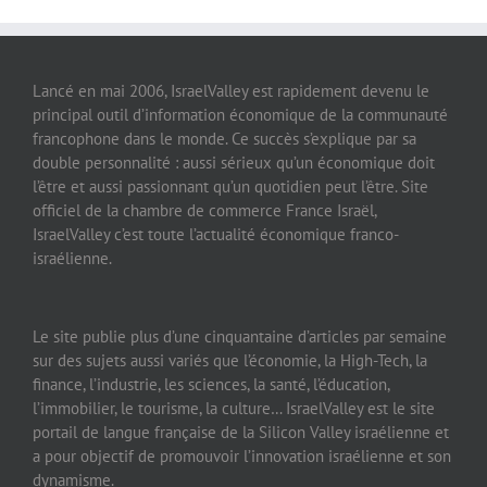
Lancé en mai 2006, IsraelValley est rapidement devenu le
principal outil d’information économique de la communauté
francophone dans le monde. Ce succès s’explique par sa
double personnalité : aussi sérieux qu’un économique doit
l’être et aussi passionnant qu’un quotidien peut l’être. Site
officiel de la chambre de commerce France Israël,
IsraelValley c’est toute l’actualité économique franco-
israélienne.
Le site publie plus d’une cinquantaine d’articles par semaine
sur des sujets aussi variés que l’économie, la High-Tech, la
finance, l’industrie, les sciences, la santé, l’éducation,
l’immobilier, le tourisme, la culture… IsraelValley est le site
portail de langue française de la Silicon Valley israélienne et
a pour objectif de promouvoir l’innovation israélienne et son
dynamisme.