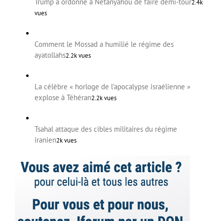
Trump a ordonné à Netanyahou de faire demi-tour
2.4k
vues
Comment le Mossad a humilié le régime des
ayatollahs
2.2k vues
La célèbre « horloge de l’apocalypse israélienne »
explose à Téhéran
2.2k vues
Tsahal attaque des cibles militaires du régime
iranien
2k vues