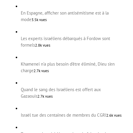
En Espagne, afficher son antisémitisme est à la
mode
3.5k vues
Les experts israéliens débarqués à Fordow sont
formels
2.8k vues
Khamenei n’a plus besoin d’être éliminé, Dieu s’en
charge
2.7k vues
Quand le sang des Israéliens est offert aux
Gazaouis
2.7k vues
Israël tue des centaines de membres du CGRI
2.6k vues