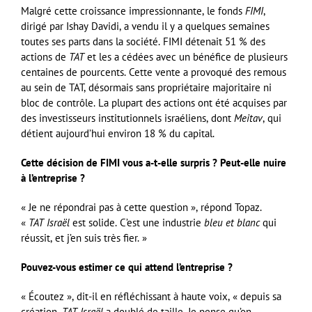
Malgré cette croissance impressionnante, le fonds
FIMI
,
dirigé par Ishay Davidi, a vendu il y a quelques semaines
toutes ses parts dans la société. FIMI détenait 51 % des
actions de
TAT
et les a cédées avec un bénéfice de plusieurs
centaines de pourcents. Cette vente a provoqué des remous
au sein de TAT, désormais sans propriétaire majoritaire ni
bloc de contrôle. La plupart des actions ont été acquises par
des investisseurs institutionnels israéliens, dont
Meitav
, qui
détient aujourd’hui environ 18 % du capital.
Cette décision de FIMI vous a-t-elle surpris ? Peut-elle nuire
à l’entreprise ?
« Je ne répondrai pas à cette question », répond Topaz.
«
TAT Israël
est solide. C’est une industrie
bleu et blanc
qui
réussit, et j’en suis très fier. »
Pouvez-vous estimer ce qui attend l’entreprise ?
« Écoutez », dit-il en réfléchissant à haute voix, « depuis sa
création,
TAT Israël
a doublé de taille. Je pense qu’on