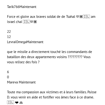
Tarik766
Maintenant
Force et gloire aux braves soldat de de Tsahal 🫶🏽🇮🇱 am
israel chai 🇮🇱🫶🏽
22
12
LevraiOmega
Maintenant
que le missile a directement touché les commandants de
bataillon des deux appartements voisins ????????? Vous
vous relisez des fois ?
6
0
Mareva
Maintenant
Toute ma compassion aux victimes et à leurs familles. Puisse
D. vous venir en aide et fortifier vos âmes face à ce drame.
🇮🇱 ❤️ 🙏