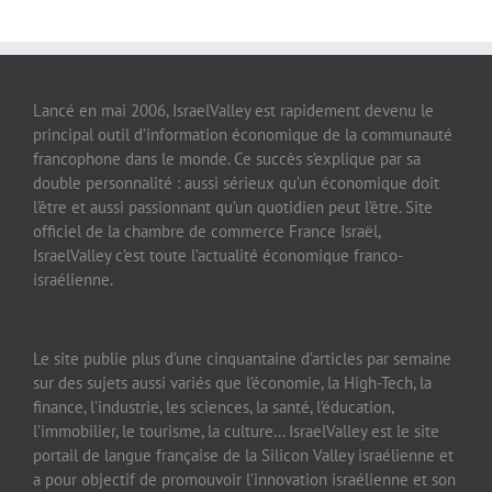
Lancé en mai 2006, IsraelValley est rapidement devenu le
principal outil d’information économique de la communauté
francophone dans le monde. Ce succès s’explique par sa
double personnalité : aussi sérieux qu’un économique doit
l’être et aussi passionnant qu’un quotidien peut l’être. Site
officiel de la chambre de commerce France Israël,
IsraelValley c’est toute l’actualité économique franco-
israélienne.
Le site publie plus d’une cinquantaine d’articles par semaine
sur des sujets aussi variés que l’économie, la High-Tech, la
finance, l’industrie, les sciences, la santé, l’éducation,
l’immobilier, le tourisme, la culture… IsraelValley est le site
portail de langue française de la Silicon Valley israélienne et
a pour objectif de promouvoir l’innovation israélienne et son