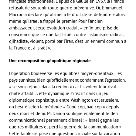
française traditionnelle. Depuis de Gaulle en 1967, la France
refusait de soutenir toute guerre préventive. Or, Emmanuel
Macron a déclaré qu' »Israël a le droit de se défendre » alors
même qu’Israël a frappé le premier. Pour l’ancien
ambassadeur, cette évolution traduit « enfin une prise de
conscience que ce que fait Israël contre l’islamisme radical,
djihadiste, violent, porté par l’Iran, c’est un ennemi commun à
la France et à Israël ».
Une recomposition géopolitique régionale
L’opération bouleverse les équilibres moyen-orientaux. Les
pays sunnites, bien qu’officiellement condamnant l’agression,
« se sont réjouis dans la région » car ils voient leur rival
chiite affaibli. Cette dynamique s’inscrit dans un jeu
diplomatique sophistiqué entre Washington et Jérusalem,
orchestré selon la méthode « Good cop, bad cop » depuis
deux mois et demi. M. Danon souligne également le défi
communicationnel permanent d’Israël : « Israël gagne les
guerres militaires et perd la guerre de la communication ».
Cette faiblesse pose une question cruciale sur la vocation