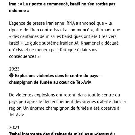
Iran : « La riposte a commencé, Israël ne s’en sortira pas
indemne »
L’agence de presse iranienne IRNA a annoncé que « la
riposte de l’Iran contre Israël a commencé », affirmant que
« des centaines de missiles balistiques ont été tirés vers
Israël ». Le guide suprême iranien Ali Khamenei a déclaré
qu' »Israël ne mènera pas d’attaque éclair sans
conséquences ».
20:23
🔴 Explosions violentes dans le centre du pays –
champignon de fumée au cœur de Tel-Aviv
De violentes explosions ont retenti dans tout le centre du
pays peu après le déclenchement des sirènes d’alerte dans la
région. Un énorme champignon de fumée a été observé à
Tel-Aviv.
20:21
Tsahal intercepte des dizaines de missiles au-dessus du