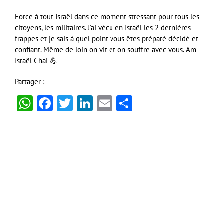
Force à tout Israël dans ce moment stressant pour tous les
citoyens, les militaires. J’ai vécu en Israël les 2 dernières
frappes et je sais à quel point vous êtes préparé décidé et
confiant. Même de loin on vit et on souffre avec vous. Am
Israël Chai 💪
Partager :
WhatsApp
Facebook
Twitter
LinkedIn
Email
Partager