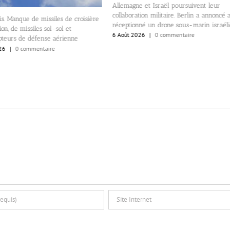
Allemagne et Israël poursuivent leur
collaboration militaire. Berlin a annoncé 
s. Manque de missiles de croisière
réceptionné un drone sous-marin israél
on, de missiles sol-sol et
6 Août 2026
|
0 commentaire
pteurs de défense aérienne
26
|
0 commentaire