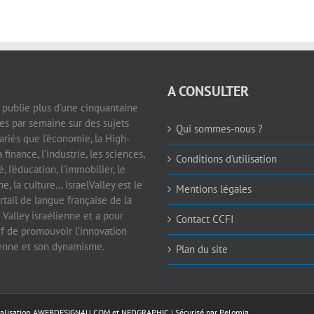
A CONSULTER
e publie plus d’une cinquantaine
les par semaine sur des sujets
Qui sommes-nous ?
ariés que l’économie, la High-
a finance, l’industrie, les sciences,
Conditions d’utilisation
é, l’éducation, l’immobilier, le
e, la culture… IsraelValley est le
Mentions légales
rtail de langue française de la
 Valley israélienne et a pour
Contact CCFI
if de promouvoir l’innovation
ienne et son dynamisme.
Plan du site
éalisation
AWEBDESIGN4U.COM
et
NEDGRAPHIC
| Sécurisé par
Pelomia