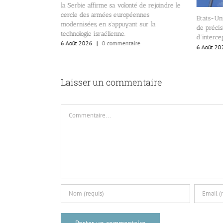
la Serbie affirme sa volonté de rejoindre le
rie
cercle des armées européennes
Etats-Uni
il s’agit d’un
modernisées, en s’appuyant sur la
de précisi
taire de carrière.
technologie israélienne.
d’interce
re
6 Août 2026
|
0 commentaire
6 Août 20
Laisser un commentaire
Commentaire