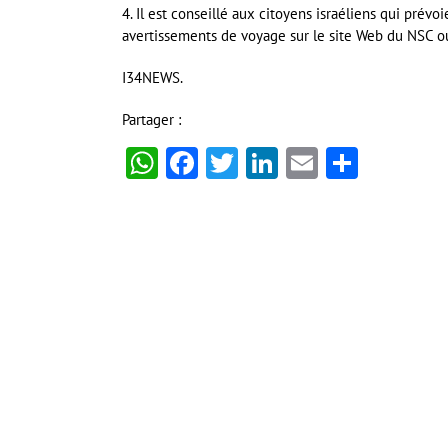
4. Il est conseillé aux citoyens israéliens qui prévo
avertissements de voyage sur le site Web du NSC ou
I34NEWS.
Partager :
WhatsApp
Facebook
Twitter
LinkedIn
Email
Partag