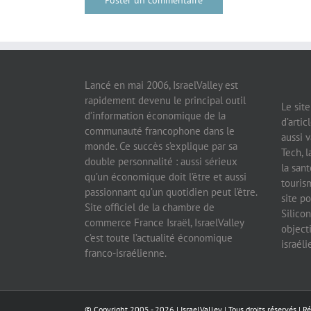
Lancé en mai 2006, IsraelValley est
rapidement devenu le principal outil
Le sit
d’information économique de la
d’artic
communauté francophone dans le
aussi v
monde. Ce succès s’explique par sa
Tech, l
double personnalité : aussi sérieux
la sant
qu’un économique doit l’être et aussi
tourism
passionnant qu’un quotidien peut l’être.
site po
Site officiel de la chambre de
Silicon
commerce France Israël, IsraelValley
object
c’est toute l’actualité économique
israél
franco-israélienne.
© Copyright 2005 -
2026 |
IsraelValley
| Tous droits réservés | R