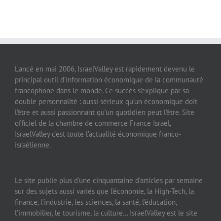
Lancé en mai 2006, IsraelValley est rapidement devenu le
principal outil d’information économique de la communauté
francophone dans le monde. Ce succès s’explique par sa
double personnalité : aussi sérieux qu’un économique doit
l’être et aussi passionnant qu’un quotidien peut l’être. Site
officiel de la chambre de commerce France Israël,
IsraelValley c’est toute l’actualité économique franco-
israélienne.
Le site publie plus d’une cinquantaine d’articles par semaine
sur des sujets aussi variés que l’économie, la High-Tech, la
finance, l’industrie, les sciences, la santé, l’éducation,
l’immobilier, le tourisme, la culture… IsraelValley est le site