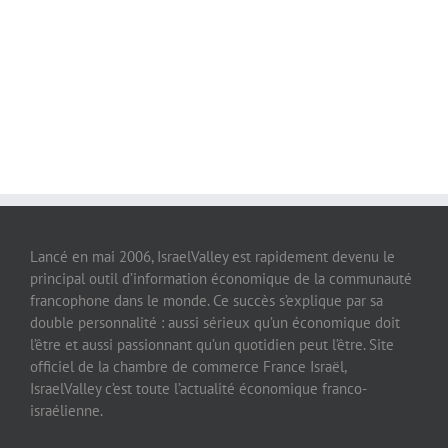
Lancé en mai 2006, IsraelValley est rapidement devenu le
principal outil d’information économique de la communauté
francophone dans le monde. Ce succès s’explique par sa
double personnalité : aussi sérieux qu’un économique doit
l’être et aussi passionnant qu’un quotidien peut l’être. Site
officiel de la chambre de commerce France Israël,
IsraelValley c’est toute l’actualité économique franco-
israélienne.