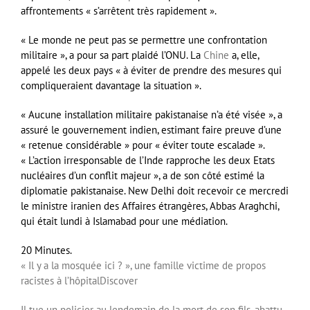
affrontements « s’arrêtent très rapidement ».
« Le monde ne peut pas se permettre une confrontation
militaire », a pour sa part plaidé l’ONU. La
Chine
a, elle,
appelé les deux pays « à éviter de prendre des mesures qui
compliqueraient davantage la situation ».
« Aucune installation militaire pakistanaise n’a été visée », a
assuré le gouvernement indien, estimant faire preuve d’une
« retenue considérable » pour « éviter toute escalade ».
« L’action irresponsable de l’Inde rapproche les deux Etats
nucléaires d’un conflit majeur », a de son côté estimé la
diplomatie pakistanaise. New Delhi doit recevoir ce mercredi
le ministre iranien des Affaires étrangères, Abbas Araghchi,
qui était lundi à Islamabad pour une médiation.
20 Minutes.
« Il y a la mosquée ici ? », une famille victime de propos
racistes à l’hôpital
Discover
Il tue un policier au lendemain de la mort de son fils, abattu