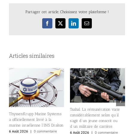
Partager cet article, Choisissez votre plateforme !
Facebook
X
LinkedIn
Email
Articles similaires
nt
l
Tsahal. La rémunération varie
r
ThyssenKrupp Marine Systems
considérablement selon qu’il
e
a officiellement livré à la
s’agit d’un jeune conscrit ou
s
marine israélienne l’INS Drakon
d’un militaire de carrière.
i
6 Août 2026
|
0 commentaire
6 Août 2026
|
0 commentaire