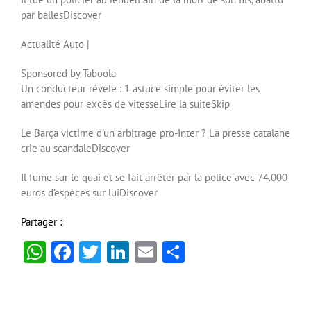
par balles
Discover
Actualité Auto
|
Sponsored by Taboola
Un conducteur révèle : 1 astuce simple pour éviter les
amendes pour excès de vitesse
Lire la suite
Skip
Le Barça victime d’un arbitrage pro-Inter ? La presse catalane
crie au scandale
Discover
Il fume sur le quai et se fait arrêter par la police avec 74.000
euros d’espèces sur lui
Discover
Partager :
WhatsApp
Facebook
Twitter
LinkedIn
Email
Partager