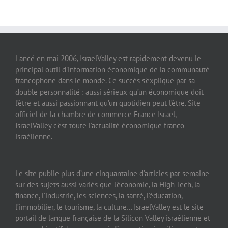
Lancé en mai 2006, IsraelValley est rapidement devenu le
principal outil d’information économique de la communauté
francophone dans le monde. Ce succès s’explique par sa
double personnalité : aussi sérieux qu’un économique doit
l’être et aussi passionnant qu’un quotidien peut l’être. Site
officiel de la chambre de commerce France Israël,
IsraelValley c’est toute l’actualité économique franco-
israélienne.
Le site publie plus d’une cinquantaine d’articles par semaine
sur des sujets aussi variés que l’économie, la High-Tech, la
finance, l’industrie, les sciences, la santé, l’éducation,
l’immobilier, le tourisme, la culture… IsraelValley est le site
portail de langue française de la Silicon Valley israélienne et