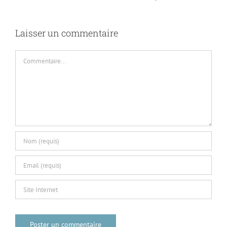
6
Laisser un commentaire
Commentaire