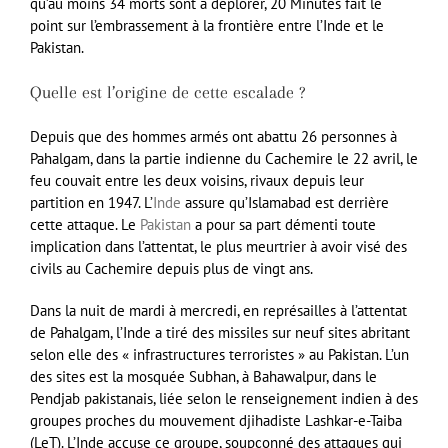
qu’au moins 34 morts sont à déplorer,
20 Minutes
fait le
point sur l’embrassement à la frontière entre l’Inde et le
Pakistan.
Quelle est l’origine de cette escalade ?
Depuis que des hommes armés ont abattu 26 personnes à
Pahalgam, dans la partie indienne du Cachemire le 22 avril, le
feu couvait entre les deux voisins, rivaux depuis leur
partition en 1947. L’
Inde
assure qu’Islamabad est derrière
cette attaque. Le
Pakistan
a pour sa part démenti toute
implication dans l’attentat, le plus meurtrier à avoir visé des
civils au Cachemire depuis plus de vingt ans.
Dans la nuit de mardi à mercredi, en représailles à l’attentat
de Pahalgam, l’Inde a tiré des missiles sur neuf sites abritant
selon elle des « infrastructures terroristes » au Pakistan. L’un
des sites est la mosquée Subhan, à Bahawalpur, dans le
Pendjab pakistanais, liée selon le renseignement indien à des
groupes proches du mouvement djihadiste Lashkar-e-Taiba
(LeT). L’Inde accuse ce groupe, soupçonné des attaques qui