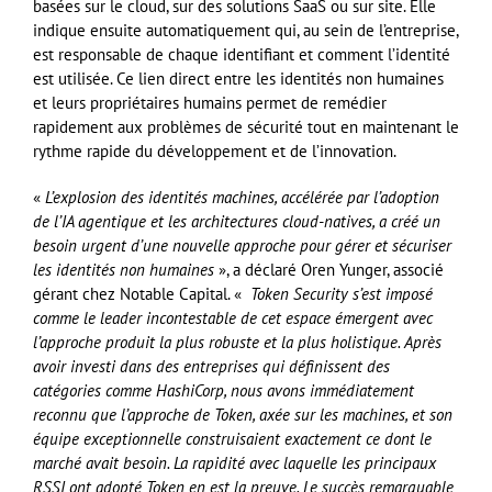
basées sur le cloud, sur des solutions SaaS ou sur site. Elle
indique ensuite automatiquement qui, au sein de l’entreprise,
est responsable de chaque identifiant et comment l’identité
est utilisée. Ce lien direct entre les identités non humaines
et leurs propriétaires humains permet de remédier
rapidement aux problèmes de sécurité tout en maintenant le
rythme rapide du développement et de l’innovation.
«
L’explosion des identités machines, accélérée par l’adoption
de l’IA agentique et les architectures cloud-natives, a créé un
besoin urgent d’une nouvelle approche pour gérer et sécuriser
les identités non humaines
», a déclaré Oren Yunger, associé
gérant chez Notable Capital. «
Token Security s’est imposé
comme le leader incontestable de cet espace émergent avec
l’approche produit la plus robuste et la plus holistique. Après
avoir investi dans des entreprises qui définissent des
catégories comme HashiCorp, nous avons immédiatement
reconnu que l’approche de Token, axée sur les machines, et son
équipe exceptionnelle construisaient exactement ce dont le
marché avait besoin. La rapidité avec laquelle les principaux
RSSI ont adopté Token en est la preuve. Le succès remarquable