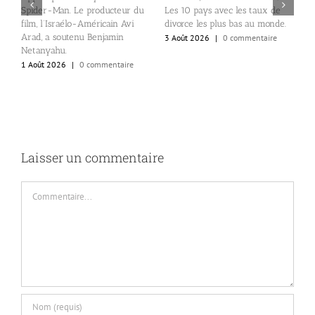
Q
Spider-Man. Le producteur du
Les 10 pays avec les taux de
us
E
film, l’Israélo-Américain Avi
divorce les plus bas au monde.
P
Arad, a soutenu Benjamin
3 Août 2026
|
0 commentaire
p
Netanyahu.
p
1 Août 2026
|
0 commentaire
1
Laisser un commentaire
Commentaire