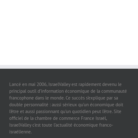
Lancé en mai 2006, IsraelValley est rapidement devenu le
principal outil d’information économique de la communauté
francophone dans le monde. Ce succès s’explique par sa
double personnalité : aussi sérieux qu’un économique doit
l’être et aussi passionnant qu’un quotidien peut l’être. Site
officiel de la chambre de commerce France Israël,
IsraelValley c’est toute l’actualité économique franco-
israélienne.