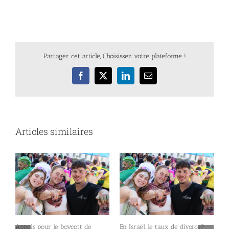
Partager cet article, Choisissez votre plateforme !
Facebook
X
LinkedIn
Email
Articles similaires
un
Appels pour le boycott de
En Israël, le taux de divorce?