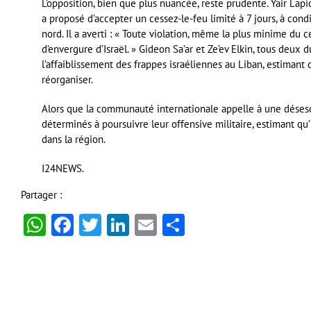
L’opposition, bien que plus nuancée, reste prudente. Yair Lapid
a proposé d’accepter un cessez-le-feu limité à 7 jours, à cond
nord. Il a averti : « Toute violation, même la plus minime du 
d’envergure d’Israël. » Gideon Sa’ar et Ze’ev Elkin, tous deux d
l’affaiblissement des frappes israéliennes au Liban, estimant
réorganiser.
Alors que la communauté internationale appelle à une désesca
déterminés à poursuivre leur offensive militaire, estimant qu’i
dans la région.
I24NEWS.
Partager :
WhatsApp
Facebook
Twitter
LinkedIn
Email
Partager