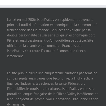
Lancé en mai 2006, IsraelValley est rapidement devenu le
principal outil d’information économique de la communauté
francophone dans le monde. Ce succès s’explique par sa
double personnalité : aussi sérieux qu’un économique doit
l’être et aussi passionnant qu’un quotidien peut l’être. Site
officiel de la chambre de commerce France Israël,
IsraelValley c’est toute l’actualité économique franco-
israélienne.
Le site publie plus d’une cinquantaine d’articles par semaine
sur des sujets aussi variés que l’économie, la High-Tech, la
finance, l’industrie, les sciences, la santé, l’éducation,
l’immobilier, le tourisme, la culture… IsraelValley est le site
portail de langue française de la Silicon Valley israélienne et
a pour objectif de promouvoir l’innovation israélienne et son
dynamisme.