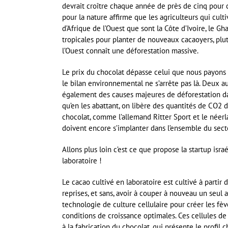
devrait croître chaque année de près de cinq pour c
pour la nature affirme que les agriculteurs qui cult
d’Afrique de l’Ouest que sont la Côte d’Ivoire, le G
tropicales pour planter de nouveaux cacaoyers, plutô
l’Ouest connaît une déforestation massive.
Le prix du chocolat dépasse celui que nous payons e
le bilan environnemental ne s’arrête pas là. Deux au
également des causes majeures de déforestation dan
qu’en les abattant, on libère des quantités de CO2 d
chocolat, comme l’allemand Ritter Sport et le néerl
doivent encore s’implanter dans l’ensemble du sect
Allons plus loin c’est ce que propose la startup isr
laboratoire !
Le cacao cultivé en laboratoire est cultivé à partir
reprises, et sans, avoir à couper à nouveau un seul 
technologie de culture cellulaire pour créer les fèv
conditions de croissance optimales. Ces cellules de
à la fabrication du chocolat, qui présente le profil c