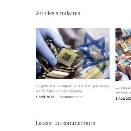
Articles similaires
t profond et paradoxal
Isra
La bioconvergence en Israël représente un
lienne.
d’inn
secteur stratégique de pointe.
(cli
ntaire
6 Août 2026
|
0 commentaire
6 Ao
Laisser un commentaire