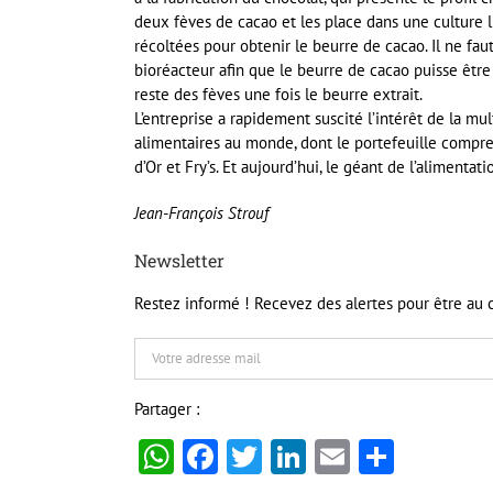
deux fèves de cacao et les place dans une culture l
récoltées pour obtenir le beurre de cacao. Il ne fau
bioréacteur afin que le beurre de cacao puisse être
reste des fèves une fois le beurre extrait.
L’entreprise a rapidement suscité l’intérêt de la m
alimentaires au monde, dont le portefeuille compr
d’Or et Fry’s. Et aujourd’hui, le géant de l’alimentat
Jean-François Strouf
Newsletter
Restez informé ! Recevez des alertes pour être au c
Partager :
WhatsApp
Facebook
Twitter
LinkedIn
Email
Partag