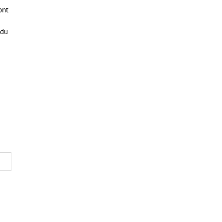
ont
 du