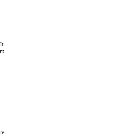
Et
ont
e
ire