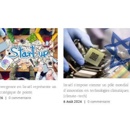
Perte de compétitivité pour les
exportateurs du hightech israélien 
ël s’impose comme un pôle mondial
reçoivent moins de shekels pour le
ovation en technologies climatiques
facturations en $.
mate-tech)
6 Août 2026
|
0 commentaire
ût 2026
|
0 commentaire