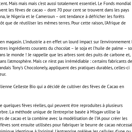
ent. Mais mais mais c’est aussi totalement essentiel. Le Fonds mondial
ivent les fèves de cacao – dont 70 pour cent se trouvent dans les pays
hana, le Nigeria et le Cameroun – ont tendance à défricher les forêts
t que de réutiliser les mêmes terres. Pour cette raison, l’Afrique de
n magasin. L’industrie a en effet un lourd impact sur l’environnement 
tres ingrédients courants du chocolat – le soja et l’huile de palme – s
s le monde ! Je rappelle que les arbres sont des puits de carbone et,
ans l’atmosphère. Mais ce n’est pas irrémédiable : certains fabricants d
andais Tony’s Chocolonely, appliquent des pratiques durables, celles-ci
eur.
aélienne Celleste Bio qui a décidé de cultiver des fèves de Cacao en
 de quelques fèves réelles, qui peuvent être reproduites à plusieurs
arbre. La méthode unique de l’entreprise basée à Misgav utilise la
es de cacao et la combine avec la modélisation de l’IA pour créer les
 fèves sont ensuite utilisées pour fabriquer le beurre de cacao nécessa
himique identique à l’original. L’entreprise prélève les cellules d’une ou