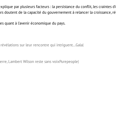
xplique par plusieurs facteurs : la persistance du conflit, les craintes 
 doutent de la capacité du gouvernement à relancer la croissance, réduir
des quant à l’avenir économique du pays.
révélations sur leur rencontre qui intriguent…
Gala
|
Pierre, Lambert Wilson reste sans voix
Purepeople
|
er