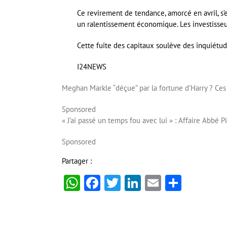
Ce revirement de tendance, amorcé en avril, s’e
un ralentissement économique. Les investisseurs
Cette fuite des capitaux soulève des inquiétu
I24NEWS
Meghan Markle “déçue” par la fortune d’Harry ? Ces 
Sponsored
« J’ai passé un temps fou avec lui » : Affaire Abbé 
Sponsored
Partager :
WhatsApp
Facebook
Twitter
LinkedIn
Email
Partag