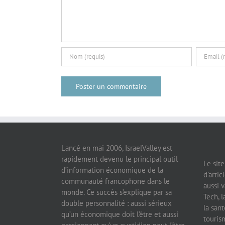
Lancé en mai 2006, IsraelValley est
rapidement devenu le principal outil
Le sit
d’information économique de la
d’artic
communauté francophone dans le
aussi v
monde. Ce succès s’explique par sa
Tech, l
double personnalité : aussi sérieux
la sant
qu’un économique doit l’être et aussi
tourism