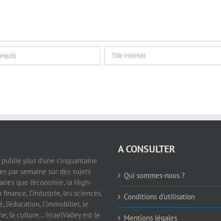
A CONSULTER
e publie plus d’une cinquantaine
les par semaine sur des sujets
Qui sommes-nous ?
ariés que l’économie, la High-
a finance, l’industrie, les sciences,
Conditions d’utilisation
é, l’éducation, l’immobilier, le
e, la culture… IsraelValley est le
Mentions légales