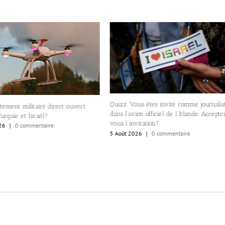
Quizz. Vous êtes invité comme journalis
tement militaire direct ouvert
dans l’avion officiel de l’Irlande. Accept
Turquie et Israël?
vous l’invitation?
26
|
0 commentaire
5 Août 2026
|
0 commentaire