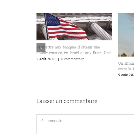
Permettre aux banques d’obtenir une
double cotation, en Israël et aux États-Unis.
5 Août 2026
|
0 commentaire
Un affron
entre la 
icides et des
5 Août 20
grène les villes
re
Laisser un commentaire
Commentaire