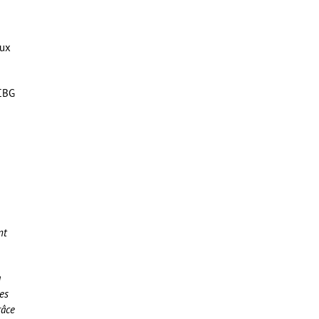
aux
 CBG
nt
à
es
râce