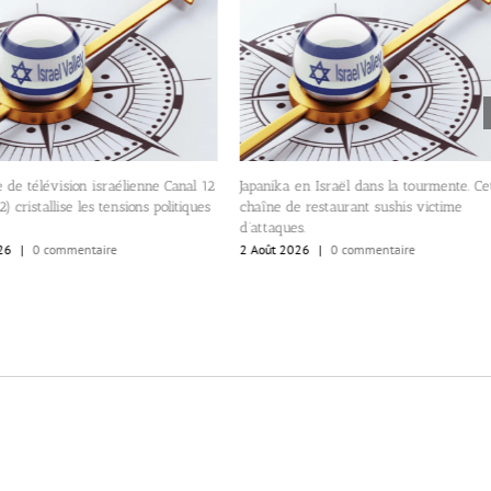
 de télévision israélienne Canal 12
Japanika en Israël dans la tourmente. Ce
) cristallise les tensions politiques
chaîne de restaurant sushis victime
d’attaques.
26
|
0 commentaire
2 Août 2026
|
0 commentaire