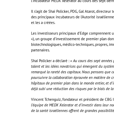
l’incubateur MEDX Xelerator au cours des sept dern
Il s’agit de Shai Policker, PDG, Gal Atarot, directeu
des principaux incubateurs de l’Autorité israélienne
et les a créées.
Les investisseurs principaux d’Edge comprennent u
»), un groupe d’investissement de premier plan don
biotechnologiques, médico-techniques, propres, immo
partenaires.
Shai Policker a déclaré : «
Au cours des sept années 
talent et les idées novatrices qui émergent du systè
remarqué la rareté des capitaux. Nous pensons que ce
poursuivre la collaboration éprouvée en matière de cr
hôpitaux de premier plan dans le monde entier, et d’i
déjà subi une réduction des risques par le biais de la
Vincent Tchenguiz, fondateur et président de CBG I
l’équipe de MEDX Xelerator et d’investir dans leur no
de la santé israéliennes offrent de grandes possibilité