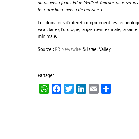
au nouveau fonds Edge Medical Venture, nous serons 
leur prochain niveau de réussite
».
Les domaines d’intérêt comprennent les technologi
vasculaires, l’urologie, la gastro-intestinale, la san
minimale.
Source :
PR Newswire
& Israël Valley
Partager :
WhatsApp
Facebook
Twitter
LinkedIn
Email
Partag