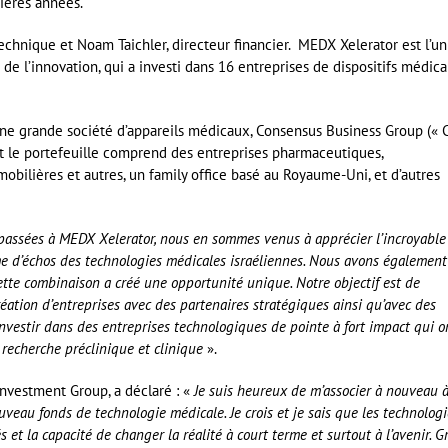
ières années.
r technique et Noam Taichler, directeur financier. MEDX Xelerator est l’un
 de l’innovation, qui a investi dans 16 entreprises de dispositifs médic
ne grande société d’appareils médicaux, Consensus Business Group («
t le portefeuille comprend des entreprises pharmaceutiques,
bilières et autres, un family office basé au Royaume-Uni, et d’autres
passées à MEDX Xelerator, nous en sommes venus à apprécier l’incroyable
me d’échos des technologies médicales israéliennes. Nous avons également
tte combinaison a créé une opportunité unique. Notre objectif est de
éation d’entreprises avec des partenaires stratégiques ainsi qu’avec des
nvestir dans des entreprises technologiques de pointe à fort impact qui o
 recherche préclinique et clinique
».
nvestment Group, a déclaré : «
Je suis heureux de m’associer à nouveau 
uveau fonds de technologie médicale. Je crois et je sais que les technologi
s et la capacité de changer la réalité à court terme et surtout à l’avenir. G