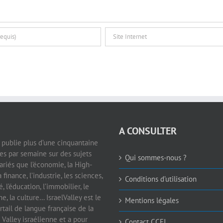
A CONSULTER
e publie plus d’une cinquantaine
les par semaine sur des sujets
Qui sommes-nous ?
ariés que l’économie, la High-
a finance, l’industrie, les sciences,
Conditions d’utilisation
é, l’éducation, l’immobilier, le
e, la culture… IsraelValley est le
Mentions légales
rtail de langue française de la
 Valley israélienne et a pour
Contact CCFI