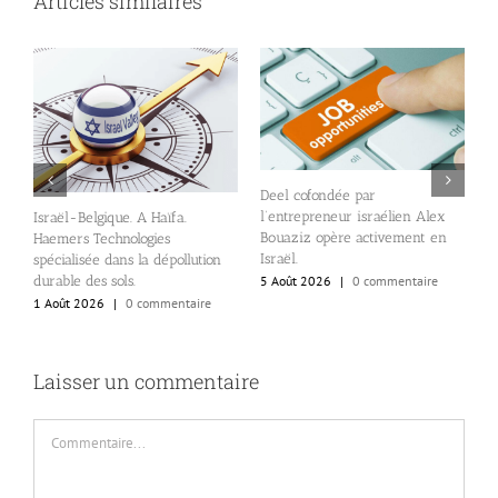
Articles similaires
Deel cofondée par
D
l’entrepreneur israélien Alex
Israël-Belgique. A Haïfa.
v
Bouaziz opère activement en
Haemers Technologies
d
Israël.
spécialisée dans la dépollution
5
durable des sols.
5 Août 2026
|
0 commentaire
1 Août 2026
|
0 commentaire
Laisser un commentaire
Commentaire