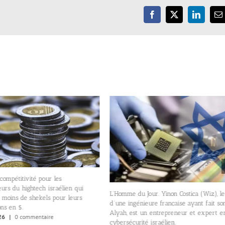
Facebook
X
LinkedIn
E
compétitivité pour les
urs du hightech israélien qui
L’Homme du Jour. Yinon Costica (Wiz), le 
 moins de shekels pour leurs
d’une ingénieure française ayant fait so
ons en $.
Alyah, est un entrepreneur et expert e
26
|
0 commentaire
cybersécurité israélien.