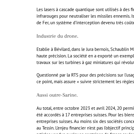
Les lasers à cascade quantique sont utilisés à des f
infrarouges pour neutraliser les missiles ennemis. 
de Fer, un système d’interception devenu très coût
Industrie du drone.
Etablie à Bévilard, dans le Jura bernois, Schaublin
haute précision. La société en a exporté un exempl
travaux sur les turbines à gaz miniatures qui révolu
Questionné par la RTS pour des précisions sur l’usa
ce point, mais assure « suivre strictement les règle
Aussi outre-Sarine.
Au total, entre octobre 2023 et avril 2024, 20 permi
été accordés à 17 entreprises suisses. Pour les bien
entreprises suisses. Au moins six des sociétés co
au Tessin. L’enjeu financier n’est pas l’objectif prin