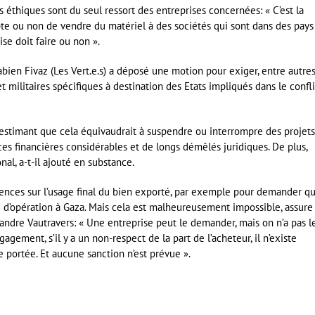
 éthiques sont du seul ressort des entreprises concernées: « C’est la
cepte ou non de vendre du matériel à des sociétés qui sont dans des pays
ise doit faire ou non ».
bien Fivaz (Les Vert.e.s) a déposé une motion pour exiger, entre autres,
 militaires spécifiques à destination des Etats impliqués dans le confli
, estimant que cela équivaudrait à suspendre ou interrompre des projet
es financières considérables et de longs démêlés juridiques. De plus,
al, a-t-il ajouté en substance.
gences sur l’usage final du bien exporté, par exemple pour demander q
re d’opération à Gaza. Mais cela est malheureusement impossible, assure
xandre Vautravers: « Une entreprise peut le demander, mais on n’a pas l
gement, s’il y a un non-respect de la part de l’acheteur, il n’existe
e portée. Et aucune sanction n’est prévue ».