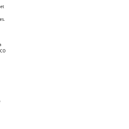
 et
es.
a
ECO
e