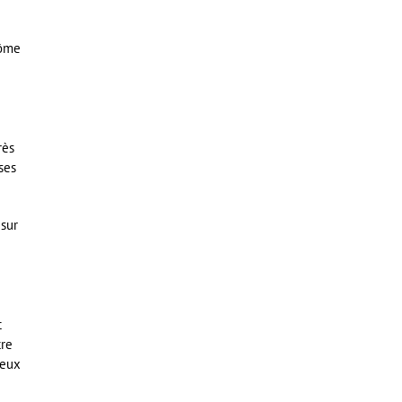
Dôme
rès
ses
 sur
t
tre
deux