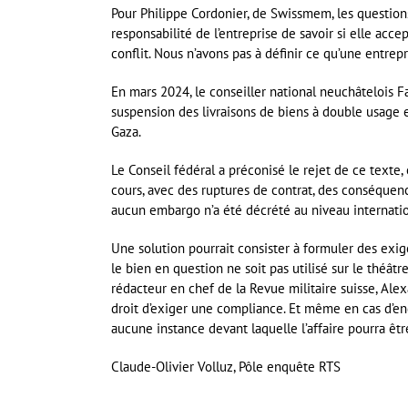
Pour Philippe Cordonier, de Swissmem, les questions
responsabilité de l’entreprise de savoir si elle ac
conflit. Nous n’avons pas à définir ce qu’une entrepr
En mars 2024, le conseiller national neuchâtelois Fa
suspension des livraisons de biens à double usage et
Gaza.
Le Conseil fédéral a préconisé le rejet de ce texte
cours, avec des ruptures de contrat, des conséquenc
aucun embargo n’a été décrété au niveau internation
Une solution pourrait consister à formuler des exi
le bien en question ne soit pas utilisé sur le théât
rédacteur en chef de la Revue militaire suisse, Ale
droit d’exiger une compliance. Et même en cas d’enga
aucune instance devant laquelle l’affaire pourra êtr
Claude-Olivier Volluz, Pôle enquête RTS