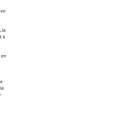
 en
 la
t à
s en
ue
 le
e