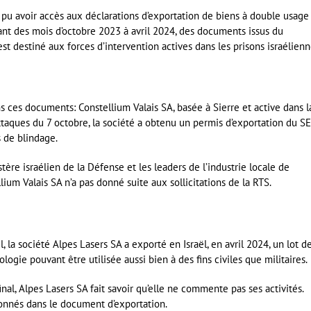
a pu avoir accès aux déclarations d’exportation de biens à double usage
llant des mois d’octobre 2023 à avril 2024, des documents issus du
est destiné aux forces d’intervention actives dans les prisons israélienn
 ces documents: Constellium Valais SA, basée à Sierre et active dans l
ttaques du 7 octobre, la société a obtenu un permis d’exportation du S
 de blindage.
nistère israélien de la Défense et les leaders de l’industrie locale de
ium Valais SA n’a pas donné suite aux sollicitations de la RTS.
, la société Alpes Lasers SA a exporté en Israël, en avril 2024, un lot d
ologie pouvant être utilisée aussi bien à des fins civiles que militaires.
final, Alpes Lasers SA fait savoir qu’elle ne commente pas ses activités.
ionnés dans le document d’exportation.