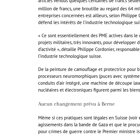
articles vendus quelques centaines de francs seule
million de francs, une broutille au regard des 64 mi
entreprises concernées est ailleurs, selon Philipp
défend les intérêts de l’industrie technologique sui
« Ce sont essentiellement des PME actives dans le 
projets militaires, très innovants, pour développer
d’activité », détaille Philippe Cordonier, responsa
l’industrie technologique suisse.
De la peinture de camouflage et protectrice pour bli
processeurs neuromorphiques (puces avec systèmes 
conduits d’air intégré, une machine de découpe las
nucléaires et électroniques figurent parmi les bien
Aucun changement prévu à Berne
Même si ces pratiques sont légales en Suisse (voir en
agissements dans la bande de Gaza et que le procur
pour crimes de guerre contre le Premier ministre i