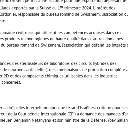
ment. Un seul permis a été accordé pour une exportation dépassant le
er
lliards exportés par la Suisse au 1
trimestre 2024. L’intérêt des
e Cordonier, responsable du bureau romand de Swissmem, l’association q
sse.
domaine civil, mais qui utilisent les compétences acquises dans ces
 des produits technologiques de haute qualité dans d’autres domaines
ble du bureau romand de Swissmem, l’association qui défend les intérêts 
ndés, des stérilisateurs de laboratoire, des circuits hybrides, des
de neurones artificielles), des combinaisons de protection complète 
er 2D et des composants chimiques utilisables dans les industries
s concernés.
cadré), elles interpellent alors que l’Etat d’Israël est critiqué pour ses
eur de la Cour pénale internationale (CPI) a demandé des mandats d’ar
sraélien Benjamin Netanyahu et son ministre de la Défense, Yoav Gallan