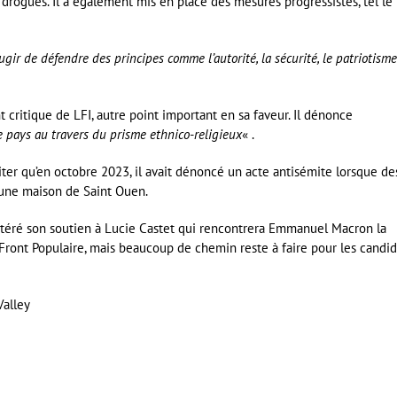
 drogues. Il a également mis en place des mesures progressistes, tel le
gir de défendre des principes comme l’autorité, la sécurité, le patriotisme
ritique de LFI, autre point important en sa faveur. Il dénonce
e pays au travers du prisme ethnico-religieux
« .
citer qu’en octobre 2023, il avait dénoncé un acte antisémite lorsque de
d’une maison de Saint Ouen.
éré son soutien à Lucie Castet qui rencontrera Emmanuel Macron la
ront Populaire, mais beaucoup de chemin reste à faire pour les candid
Valley
er