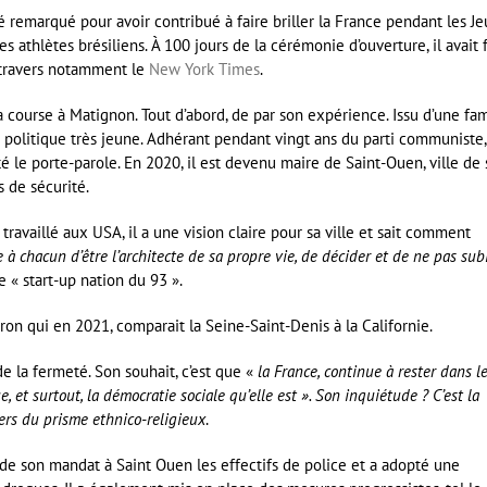
té remarqué pour avoir contribué à faire briller la France pendant les J
 athlètes brésiliens. À 100 jours de la cérémonie d’ouverture, il avait f
à travers notamment le
New York Times
.
course à Matignon. Tout d’abord, de par son expérience. Issu d’une fam
 politique très jeune. Adhérant pendant vingt ans du parti communiste, 
té le porte-parole. En 2020, il est devenu maire de Saint-Ouen, ville de
s de sécurité.
ravaillé aux USA, il a une vision claire pour sa ville et sait comment
à chacun d’être l’architecte de sa propre vie, de décider et de ne pas sub
e « start-up nation du 93 ».
n qui en 2021, comparait la Seine-Saint-Denis à la Californie.
 de la fermeté. Son souhait, c’est que «
la France, continue à rester dans l
et surtout, la démocratie sociale qu’elle est ». Son inquiétude ? C’est la
ers du prisme ethnico-religieux
.
t de son mandat à Saint Ouen les effectifs de police et a adopté une