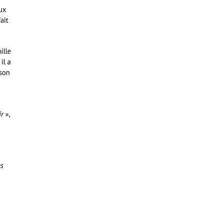
eux
ait
ille
il a
 son
ir
»,
es