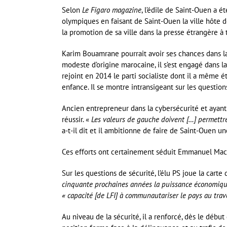
Selon
Le Figaro magazine
, l’édile de Saint-Ouen a é
olympiques en faisant de Saint-Ouen la ville hôte des
la promotion de sa ville dans la presse étrangère 
Karim Bouamrane pourrait avoir ses chances dans la 
modeste d’origine marocaine, il s’est engagé dans la
rejoint en 2014 le parti socialiste dont il a même é
enfance. Il se montre intransigeant sur les question
Ancien entrepreneur dans la cybersécurité et ayant t
réussir. «
Les valeurs de gauche doivent […] permettre 
a-t-il dit et il ambitionne de faire de Saint-Ouen un
Ces efforts ont certainement séduit Emmanuel Macro
Sur les questions de sécurité, l’élu PS joue la carte
cinquante prochaines années la puissance économique, 
« capacité [de LFI] à communautariser le pays au trav
Au niveau de la sécurité, il a renforcé, dès le débu