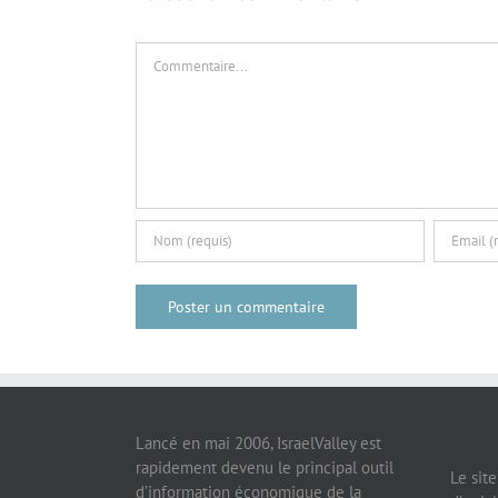
Commentaire
Lancé en mai 2006, IsraelValley est
rapidement devenu le principal outil
Le sit
d’information économique de la