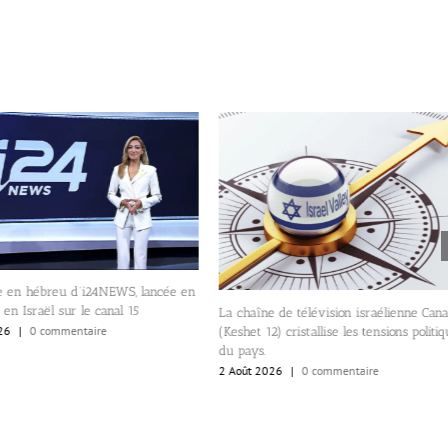
e en hébreu d’i24NEWS, lancée en
 en Israël sur le canal 15
La chaîne de télévision israélienne Cana
26
|
0 commentaire
(Keshet 12) cristallise les tensions politiq
du pays.
2 Août 2026
|
0 commentaire