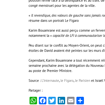
position ferme face à la délinquance et au trafic de
congé menstruel pour les agentes de la ville.
«
Il revendique, des valeurs de gauche sans jamais rou
résume dans un portrait Le Figaro
Karim Bouamrane est aussi perçu comme un fervent c
notamment la «
capacité de LFI à communautariser l
Peu disert sur le conflit au Moyen-Orient, on peut 
étoiles de David avaient été peintes sur les murs 
Cependant, Karim Bouamrane a tout récemment réit
semaine prochaine avec la délégation du Nouveau F
au poste de Premier Ministre.
Source :
L’Internaute
,
le Figaro
,
le Parisien
et Israël 
Partager :
WhatsApp
Facebook
Twitter
LinkedIn
Email
Partag