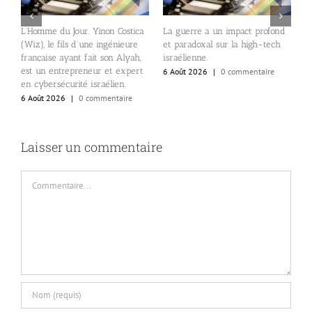
s
L’Homme du Jour. Yinon Costica
La guerre a un impact profond
L
de
(Wiz), le fils d’une ingénieure
et paradoxal sur la high-tech
r
s
française ayant fait son Alyah,
israélienne.
s
est un entrepreneur et expert
6 Août 2026
|
0 commentaire
6
en cybersécurité israélien.
6 Août 2026
|
0 commentaire
Laisser un commentaire
Commentaire