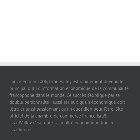
Lancé en mai 2006, IsraelValley est rapidement devenu le
principal outil d’information économique de la communauté
francophone dans le monde. Ce succès s’explique par sa
double personnalité : aussi sérieux qu’un économique doit
l’être et aussi passionnant qu’un quotidien peut l’être. Site
officiel de la chambre de commerce France Israël,
IsraelValley c’est toute l’actualité économique franco-
israélienne.