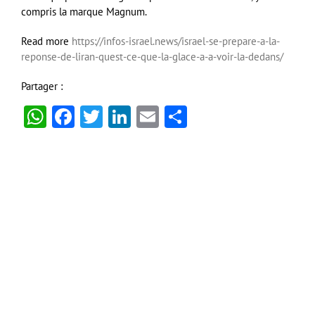
compris la marque Magnum.
Read more
https://infos-israel.news/israel-se-prepare-a-la-
reponse-de-liran-quest-ce-que-la-glace-a-a-voir-la-dedans/
Partager :
WhatsApp
Facebook
Twitter
LinkedIn
Email
Partager