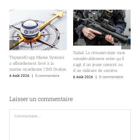
nt
l
Tsahal. La rémunération varie
r
ThyssenKrupp Marine Systems
considérablement selon qu’il
e
a officiellement livré à la
s’agit d’un jeune conscrit ou
s
marine israélienne l’INS Drakon
d’un militaire de carrière.
i
6 Août 2026
|
0 commentaire
6 Août 2026
|
0 commentaire
6
Laisser un commentaire
Commentaire